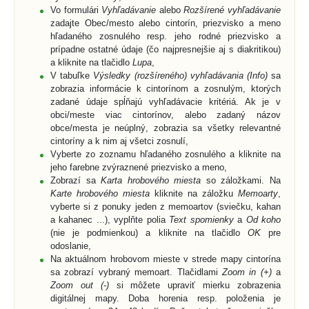
Vo formulári
Vyhľadávanie
alebo
Rozšírené vyhľadávanie
zadajte Obec/mesto alebo cintorín, priezvisko a meno
hľadaného zosnulého resp. jeho rodné priezvisko a
prípadne ostatné údaje (čo najpresnejšie aj s diakritikou)
a kliknite na tlačidlo
Lupa
,
V tabuľke
Výsledky (rozšíreného) vyhľadávania (Info)
sa
zobrazia informácie k cintorínom a zosnulým, ktorých
zadané údaje spĺňajú vyhľadávacie kritériá. Ak je v
obci/meste viac cintorínov, alebo zadaný názov
obce/mesta je neúplný, zobrazia sa všetky relevantné
cintoríny a k nim aj všetci zosnulí,
Vyberte zo zoznamu hľadaného zosnulého a kliknite na
jeho farebne zvýraznené priezvisko a meno,
Zobrazí sa
Karta hrobového miesta
so záložkami. Na
Karte hrobového miesta
kliknite na záložku
Memoarty
,
vyberte si z ponuky jeden z memoartov (sviečku, kahan
a kahanec ...), vyplňte polia
Text spomienky
a
Od koho
(nie je podmienkou) a kliknite na tlačidlo
OK
pre
odoslanie,
Na aktuálnom hrobovom mieste v strede mapy cintorína
sa zobrazí vybraný memoart. Tlačidlami
Zoom in (+)
a
Zoom out (-)
si môžete upraviť mierku zobrazenia
digitálnej mapy. Doba horenia resp. položenia je