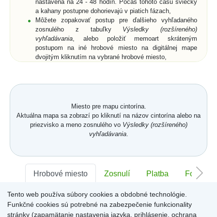
nastavená na 24 - 48 hodín. Počas tohoto času sviečky
a kahany postupne dohorievajú v piatich fázach,
Môžete zopakovať postup pre ďalšieho vyhľadaného
zosnulého z tabuľky
Výsledky (rozšíreného)
vyhľadávania
, alebo položiť memoart skráteným
postupom na iné hrobové miesto na digitálnej mape
dvojitým kliknutím na vybrané hrobové miesto,
Ak si z ponuky memoartov vyberiete memoart a
kliknutím ho umiestnite na hrobové miesto na digitálnej
mape, nemusíte vyplniť pole
Text spomienky
a
Od koho
,
ale môžete prejsť na digitálnu mapu buď cez vyznačený
text nad memoartami, alebo cez ikonu
Mapa
.
Miesto pre mapu cintorína.
Aktuálna mapa sa zobrazí po kliknutí na názov cintorína alebo na
priezvisko a meno zosnulého vo
Výsledky (rozšíreného)
vyhľadávania
.
Hrobové miesto
Zosnulí
Platba
Foto
Tento web používa súbory cookies a obdobné technológie.
Sektor:
-
Rad:
-
Číslo:
-
Funkčné cookies sú potrebné na zabezpečenie funkcionality
stránky (zapamätanie nastavenia jazyka, prihlásenie, ochrana