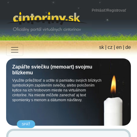
Prihlásiť
/
Registrovať
sk
|
cz
|
en
|
de
Zapáľte sviečku (memoart) svojmu
blízkemu
Využite príležitosť a uctite si pamiatku svojich blízkych
symbolickým zapálením sviečky, alebo položením
kytice na ich hrobovom mieste na virtuálnom
cintoríne. Na mieste môžete zanechať aj text
spomienky s menom a dátumom návštevy.
SPÄŤ