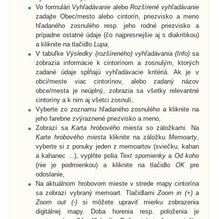
Vo formulári
Vyhľadávanie
alebo
Rozšírené vyhľadávanie
zadajte Obec/mesto alebo cintorín, priezvisko a meno
hľadaného zosnulého resp. jeho rodné priezvisko a
prípadne ostatné údaje (čo najpresnejšie aj s diakritikou)
a kliknite na tlačidlo
Lupa
,
V tabuľke
Výsledky (rozšíreného) vyhľadávania (Info)
sa
zobrazia informácie k cintorínom a zosnulým, ktorých
zadané údaje spĺňajú vyhľadávacie kritériá. Ak je v
obci/meste viac cintorínov, alebo zadaný názov
obce/mesta je neúplný, zobrazia sa všetky relevantné
cintoríny a k nim aj všetci zosnulí,
Vyberte zo zoznamu hľadaného zosnulého a kliknite na
jeho farebne zvýraznené priezvisko a meno,
Zobrazí sa
Karta hrobového miesta
so záložkami. Na
Karte hrobového miesta
kliknite na záložku
Memoarty
,
vyberte si z ponuky jeden z memoartov (sviečku, kahan
a kahanec ...), vyplňte polia
Text spomienky
a
Od koho
(nie je podmienkou) a kliknite na tlačidlo
OK
pre
odoslanie,
Na aktuálnom hrobovom mieste v strede mapy cintorína
sa zobrazí vybraný memoart. Tlačidlami
Zoom in (+)
a
Zoom out (-)
si môžete upraviť mierku zobrazenia
digitálnej mapy. Doba horenia resp. položenia je