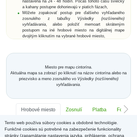
nastavená na 24 - 48 hodín. Počas tohoto času sviečky
a kahany postupne dohorievajú v piatich fázach,
Môžete zopakovať postup pre ďalšieho vyhľadaného
zosnulého z tabuľky
Výsledky (rozšíreného)
vyhľadávania
, alebo položiť memoart skráteným
postupom na iné hrobové miesto na digitálnej mape
dvojitým kliknutím na vybrané hrobové miesto,
Ak si z ponuky memoartov vyberiete memoart a
kliknutím ho umiestnite na hrobové miesto na digitálnej
mape, nemusíte vyplniť pole
Text spomienky
a
Od koho
,
ale môžete prejsť na digitálnu mapu buď cez vyznačený
text nad memoartami, alebo cez ikonu
Mapa
.
Miesto pre mapu cintorína.
Aktuálna mapa sa zobrazí po kliknutí na názov cintorína alebo na
priezvisko a meno zosnulého vo
Výsledky (rozšíreného)
vyhľadávania
.
Hrobové miesto
Zosnulí
Platba
Foto
Tento web používa súbory cookies a obdobné technológie.
Sektor:
-
Rad:
-
Číslo:
-
Funkčné cookies sú potrebné na zabezpečenie funkcionality
stránky (zapamätanie nastavenia jazyka, prihlásenie, ochrana