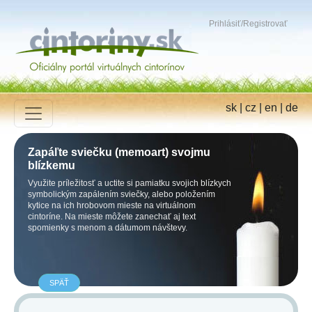
Prihlásiť
/
Registrovať
sk
|
cz
|
en
|
de
Zapáľte sviečku (memoart) svojmu
blízkemu
Využite príležitosť a uctite si pamiatku svojich blízkych
symbolickým zapálením sviečky, alebo položením
kytice na ich hrobovom mieste na virtuálnom
cintoríne. Na mieste môžete zanechať aj text
spomienky s menom a dátumom návštevy.
SPÄŤ