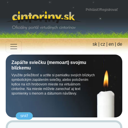
Prihlásiť
/
Registrovať
sk
|
cz
|
en
|
de
Zapáľte sviečku (memoart) svojmu
blízkemu
Využite príležitosť a uctite si pamiatku svojich blízkych
symbolickým zapálením sviečky, alebo položením
kytice na ich hrobovom mieste na virtuálnom
cintoríne. Na mieste môžete zanechať aj text
spomienky s menom a dátumom návštevy.
SPÄŤ