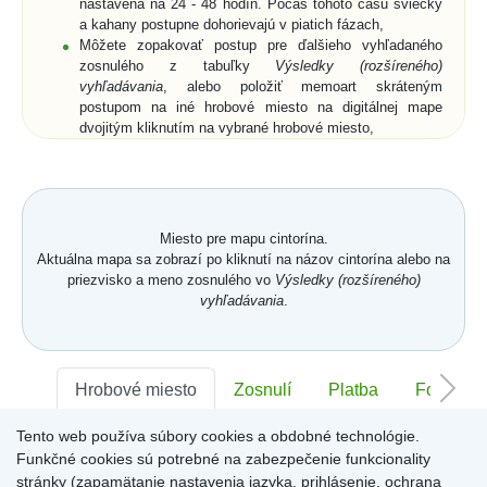
nastavená na 24 - 48 hodín. Počas tohoto času sviečky
a kahany postupne dohorievajú v piatich fázach,
Môžete zopakovať postup pre ďalšieho vyhľadaného
zosnulého z tabuľky
Výsledky (rozšíreného)
vyhľadávania
, alebo položiť memoart skráteným
postupom na iné hrobové miesto na digitálnej mape
dvojitým kliknutím na vybrané hrobové miesto,
Ak si z ponuky memoartov vyberiete memoart a
kliknutím ho umiestnite na hrobové miesto na digitálnej
mape, nemusíte vyplniť pole
Text spomienky
a
Od koho
,
ale môžete prejsť na digitálnu mapu buď cez vyznačený
text nad memoartami, alebo cez ikonu
Mapa
.
Miesto pre mapu cintorína.
Aktuálna mapa sa zobrazí po kliknutí na názov cintorína alebo na
priezvisko a meno zosnulého vo
Výsledky (rozšíreného)
vyhľadávania
.
Hrobové miesto
Zosnulí
Platba
Foto
Tento web používa súbory cookies a obdobné technológie.
Sektor:
-
Rad:
-
Číslo:
-
Funkčné cookies sú potrebné na zabezpečenie funkcionality
stránky (zapamätanie nastavenia jazyka, prihlásenie, ochrana