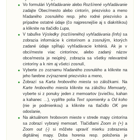
Vo formulári
Vyhľadávanie
alebo
Rozšírené vyhľadávanie
zadajte Obec/mesto alebo cintorín, priezvisko a meno
hľadaného zosnulého resp. jeho rodné priezvisko a
prípadne ostatné údaje (čo najpresnejšie aj s diakritikou)
a kliknite na tlačidlo
Lupa
,
V tabuľke
Výsledky (rozšíreného) vyhľadávania (Info)
sa
zobrazia informácie k cintorínom a zosnulým, ktorých
zadané údaje spĺňajú vyhľadávacie kritériá. Ak je v
obci/meste viac cintorínov, alebo zadaný názov
obce/mesta je neúplný, zobrazia sa všetky relevantné
cintoríny a k nim aj všetci zosnulí,
Vyberte zo zoznamu hľadaného zosnulého a kliknite na
jeho farebne zvýraznené priezvisko a meno,
Zobrazí sa
Karta hrobového miesta
so záložkami. Na
Karte hrobového miesta
kliknite na záložku
Memoarty
,
vyberte si z ponuky jeden z memoartov (sviečku, kahan
a kahanec ...), vyplňte polia
Text spomienky
a
Od koho
(nie je podmienkou) a kliknite na tlačidlo
OK
pre
odoslanie,
Na aktuálnom hrobovom mieste v strede mapy cintorína
sa zobrazí vybraný memoart. Tlačidlami
Zoom in (+)
a
Zoom out (-)
si môžete upraviť mierku zobrazenia
digitálnej mapy. Doba horenia resp. položenia je