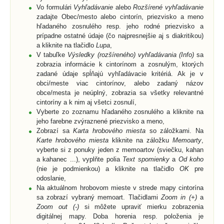
Vo formulári
Vyhľadávanie
alebo
Rozšírené vyhľadávanie
zadajte Obec/mesto alebo cintorín, priezvisko a meno
hľadaného zosnulého resp. jeho rodné priezvisko a
prípadne ostatné údaje (čo najpresnejšie aj s diakritikou)
a kliknite na tlačidlo
Lupa
,
V tabuľke
Výsledky (rozšíreného) vyhľadávania (Info)
sa
zobrazia informácie k cintorínom a zosnulým, ktorých
zadané údaje spĺňajú vyhľadávacie kritériá. Ak je v
obci/meste viac cintorínov, alebo zadaný názov
obce/mesta je neúplný, zobrazia sa všetky relevantné
cintoríny a k nim aj všetci zosnulí,
Vyberte zo zoznamu hľadaného zosnulého a kliknite na
jeho farebne zvýraznené priezvisko a meno,
Zobrazí sa
Karta hrobového miesta
so záložkami. Na
Karte hrobového miesta
kliknite na záložku
Memoarty
,
vyberte si z ponuky jeden z memoartov (sviečku, kahan
a kahanec ...), vyplňte polia
Text spomienky
a
Od koho
(nie je podmienkou) a kliknite na tlačidlo
OK
pre
odoslanie,
Na aktuálnom hrobovom mieste v strede mapy cintorína
sa zobrazí vybraný memoart. Tlačidlami
Zoom in (+)
a
Zoom out (-)
si môžete upraviť mierku zobrazenia
digitálnej mapy. Doba horenia resp. položenia je