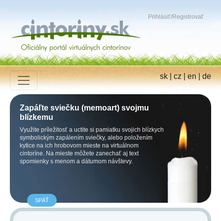
Prihlásiť
/
Registrovať
sk
|
cz
|
en
|
de
Zapáľte sviečku (memoart) svojmu
blízkemu
Využite príležitosť a uctite si pamiatku svojich blízkych
symbolickým zapálením sviečky, alebo položením
kytice na ich hrobovom mieste na virtuálnom
cintoríne. Na mieste môžete zanechať aj text
spomienky s menom a dátumom návštevy.
SPÄŤ