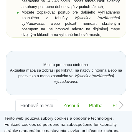
nastavená na 24 - 48 hodín. Počas tohoto času sviečky
a kahany postupne dohorievajú v piatich fázach,
Môžete zopakovať postup pre ďalšieho vyhľadaného
zosnulého z tabuľky
Výsledky (rozšíreného)
vyhľadávania
, alebo položiť memoart skráteným
postupom na iné hrobové miesto na digitálnej mape
dvojitým kliknutím na vybrané hrobové miesto,
Ak si z ponuky memoartov vyberiete memoart a
kliknutím ho umiestnite na hrobové miesto na digitálnej
mape, nemusíte vyplniť pole
Text spomienky
a
Od koho
,
ale môžete prejsť na digitálnu mapu buď cez vyznačený
text nad memoartami, alebo cez ikonu
Mapa
.
Miesto pre mapu cintorína.
Aktuálna mapa sa zobrazí po kliknutí na názov cintorína alebo na
priezvisko a meno zosnulého vo
Výsledky (rozšíreného)
vyhľadávania
.
Hrobové miesto
Zosnulí
Platba
Foto
Tento web používa súbory cookies a obdobné technológie.
Sektor:
-
Rad:
-
Číslo:
-
Funkčné cookies sú potrebné na zabezpečenie funkcionality
stránky (zapamätanie nastavenia jazyka, prihlásenie, ochrana