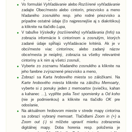
Vo formulári
Vyhľadávanie
alebo
Rozšírené vyhľadávanie
zadajte Obec/mesto alebo cintorín, priezvisko a meno
hľadaného zosnulého resp. jeho rodné priezvisko a
prípadne ostatné údaje (čo najpresnejšie aj s diakritikou)
a kliknite na tlačidlo
Lupa
,
V tabuľke
Výsledky (rozšíreného) vyhľadávania (Info)
sa
zobrazia informácie k cintorínom a zosnulým, ktorých
zadané údaje spĺňajú vyhľadávacie kritériá. Ak je v
obci/meste viac cintorínov, alebo zadaný názov
obce/mesta je neúplný, zobrazia sa všetky relevantné
cintoríny a k nim aj všetci zosnulí,
Vyberte zo zoznamu hľadaného zosnulého a kliknite na
jeho farebne zvýraznené priezvisko a meno,
Zobrazí sa
Karta hrobového miesta
so záložkami. Na
Karte hrobového miesta
kliknite na záložku
Memoarty
,
vyberte si z ponuky jeden z memoartov (sviečku, kahan
a kahanec ...), vyplňte polia
Text spomienky
a
Od koho
(nie je podmienkou) a kliknite na tlačidlo
OK
pre
odoslanie,
Na aktuálnom hrobovom mieste v strede mapy cintorína
sa zobrazí vybraný memoart. Tlačidlami
Zoom in (+)
a
Zoom out (-)
si môžete upraviť mierku zobrazenia
digitálnej mapy. Doba horenia resp. položenia je