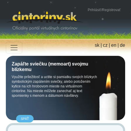
Prihlásiť
/
Registrovať
sk
|
cz
|
en
|
de
Zapáľte sviečku (memoart) svojmu
blízkemu
Využite príležitosť a uctite si pamiatku svojich blízkych
symbolickým zapálením sviečky, alebo položením
kytice na ich hrobovom mieste na virtuálnom
cintoríne. Na mieste môžete zanechať aj text
spomienky s menom a dátumom návštevy.
SPÄŤ