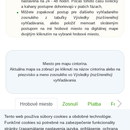
nastavená na 24 - 48 hodín. Počas tohoto času sviečky
a kahany postupne dohorievajú v piatich fázach,
Môžete zopakovať postup pre ďalšieho vyhľadaného
zosnulého z tabuľky
Výsledky (rozšíreného)
vyhľadávania
, alebo položiť memoart skráteným
postupom na iné hrobové miesto na digitálnej mape
dvojitým kliknutím na vybrané hrobové miesto,
Ak si z ponuky memoartov vyberiete memoart a
kliknutím ho umiestnite na hrobové miesto na digitálnej
mape, nemusíte vyplniť pole
Text spomienky
a
Od koho
,
ale môžete prejsť na digitálnu mapu buď cez vyznačený
text nad memoartami, alebo cez ikonu
Mapa
.
Miesto pre mapu cintorína.
Aktuálna mapa sa zobrazí po kliknutí na názov cintorína alebo na
priezvisko a meno zosnulého vo
Výsledky (rozšíreného)
vyhľadávania
.
Hrobové miesto
Zosnulí
Platba
Foto
Tento web používa súbory cookies a obdobné technológie.
Sektor:
-
Rad:
-
Číslo:
-
Funkčné cookies sú potrebné na zabezpečenie funkcionality
stránky (zapamätanie nastavenia jazyka, prihlásenie, ochrana