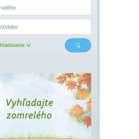
nulého
ezvisko
hľadávanie
s
Next