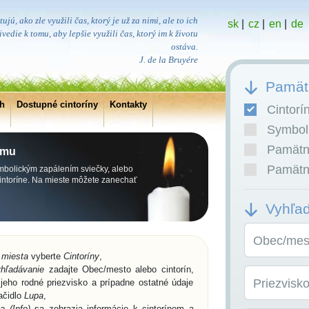
ujú, ako zle využili čas, ktorý je už za nimi, ale to ich
sk
|
cz
|
en
|
de
vedie k tomu, aby lepšie využili čas, ktorý im k životu
ostáva.
J. de la Bruyére
Pamätn
ch
Dostupné cintoríny
Kontakty
Cintorí
Symboli
Pamätní
emu
Pamätní
symbolickým zapálením sviečky, alebo
cintoríne. Na mieste môžete zanechať
Vyhľa
Obec/mest
 miesta
vyberte
Cintoríny
,
hľadávanie
zadajte Obec/mesto alebo cintorín,
Priezvisk
jeho rodné priezvisko a prípadne ostatné údaje
lačidlo
Lupa
,
a (Info)
sa zobrazia informácie k cintorínom a