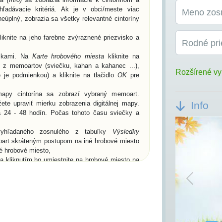
ľadávacie kritériá. Ak je v obci/meste viac
Meno zos
eúplný, zobrazia sa všetky relevantné cintoríny
knite na jeho farebne zvýraznené priezvisko a
Rodné pri
žkami. Na
Karte hrobového miesta
kliknite na
n z memoartov (sviečku, kahan a kahanec ...),
Rozšírené vy
 je podmienkou) a kliknite na tlačidlo
OK
pre
apy cintorína sa zobrazí vybraný memoart.
te upraviť mierku zobrazenia digitálnej mapy.
Info
a 24 - 48 hodín. Počas tohoto času sviečky a
vyhľadaného zosnulého z tabuľky
Výsledky
oart skráteným postupom na iné hrobové miesto
né hrobové miesto,
 kliknutím ho umiestnite na hrobové miesto na
 spomienky
a
Od koho
, ale môžete prejsť na
moartami, alebo cez ikonu
Mapa
.
Previou