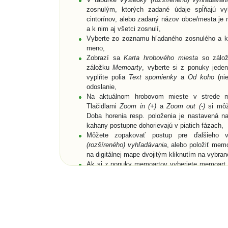
zosnulým, ktorých zadané údaje spĺňajú vyh
cintorínov, alebo zadaný názov obce/mesta je n
a k nim aj všetci zosnulí,
Vyberte zo zoznamu hľadaného zosnulého a kli
meno,
Zobrazí sa
Karta hrobového miesta
so zálo
záložku
Memoarty
, vyberte si z ponuky jede
vyplňte polia
Text spomienky
a
Od koho
(nie
odoslanie,
Na aktuálnom hrobovom mieste v strede m
Tlačidlami
Zoom in (+)
a
Zoom out (-)
si môže
Doba horenia resp. položenia je nastavená n
kahany postupne dohorievajú v piatich fázach,
Môžete zopakovať postup pre ďalšieho 
(rozšíreného) vyhľadávania
, alebo položiť mem
na digitálnej mape dvojitým kliknutím na vybra
Ak si z ponuky memoartov vyberiete memoart a
digitálnej mape, nemusíte vyplniť pole
Text
digitálnu mapu buď cez vyznačený text nad me