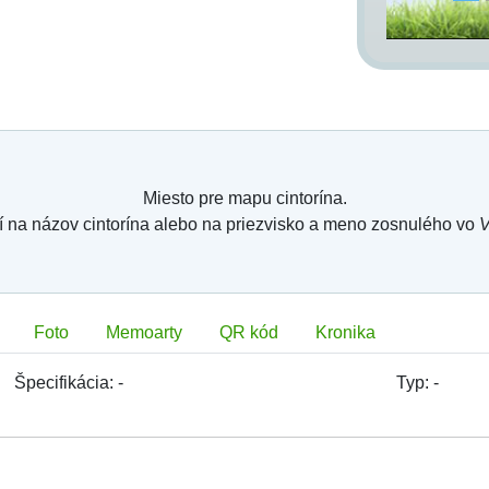
Miesto pre mapu cintorína.
í na názov cintorína alebo na priezvisko a meno zosnulého vo
V
Foto
Memoarty
QR kód
Kronika
Špecifikácia:
-
Typ:
-