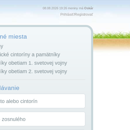
08.08.2026 19:26 meniny má
Oskár
Prihlásiť
/
Registrovať
é miesta
ny
cké cintoríny a pamätníky
ky obetiam 1. svetovej vojny
ky obetiam 2. svetovej vojny
dávanie
o alebo cintorín
o zosnulého