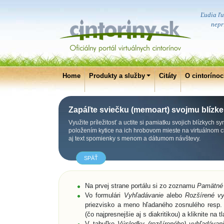
Ľudia ľut
nepri
Home
Produkty a služby
Citáty
O cintoríno
Zapáľte sviečku (memoart) svojmu blízk
Využite príležitosť a uctite si pamiatku svojich blízkych 
položením kytice na ich hrobovom mieste na virtuálnom 
aj text spomienky s menom a dátumom návštevy.
SPÄŤ
Na prvej strane portálu si zo zoznamu
Pamätné
Vo formulári
Vyhľadávanie
alebo
Rozšírené vy
priezvisko a meno hľadaného zosnulého resp. 
(čo najpresnejšie aj s diakritikou) a kliknite na t
V tabuľke
Výsledky (rozšíreného) vyhľadávani