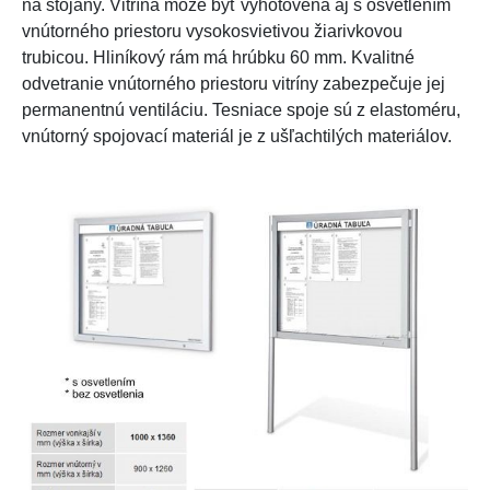
na stojany. Vitrína môže byť vyhotovená aj s osvetlením
vnútorného priestoru vysokosvietivou žiarivkovou
trubicou. Hliníkový rám má hrúbku 60 mm. Kvalitné
odvetranie vnútorného priestoru vitríny zabezpečuje jej
permanentnú ventiláciu. Tesniace spoje sú z elastoméru,
vnútorný spojovací materiál je z ušľachtilých materiálov.