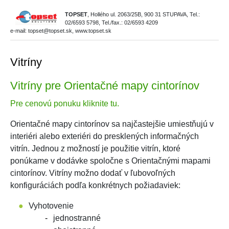
TOPSET
, Hollého ul. 2063/25B, 900 31 STUPAVA, Tel.:
02/6593 5798, Tel./fax.: 02/6593 4209
e-mail: topset@topset.sk, www.topset.sk
Vitríny
Vitríny pre Orientačné mapy cintorínov
Pre cenovú ponuku kliknite tu.
Orientačné mapy cintorínov sa najčastejšie umiestňujú v
interiéri alebo exteriéri do presklených informačných
vitrín. Jednou z možností je použitie vitrín, ktoré
ponúkame v dodávke spoločne s Orientačnými mapami
cintorínov. Vitríny možno dodať v ľubovoľných
konfiguráciách podľa konkrétnych požiadaviek:
Vyhotovenie
jednostranné