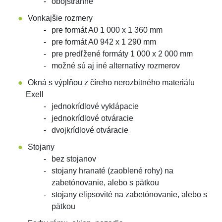
obojstranné
Vonkajšie rozmery
pre formát A0 1 000 x 1 360 mm
pre formát A0 942 x 1 290 mm
pre predľžené formáty 1 000 x 2 000 mm
možné sú aj iné alternatívy rozmerov
Okná s výplňou z číreho nerozbitného materiálu
Exell
jednokrídlové vyklápacie
jednokrídlové otváracie
dvojkrídlové otváracie
Stojany
bez stojanov
stojany hranaté (zaoblené rohy) na
zabetónovanie, alebo s pätkou
stojany elipsovité na zabetónovanie, alebo s
pätkou