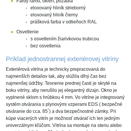
Farby rámu, okien, pozadia
eloxovaný hliník strieborný
eloxovaný hliník čierny
prášková farba v odtieňoch RAL
Osvetlenie
s osvetlením žiarivkovou trubicou
bez osvetlenia
Príklad jednostrannej exteriérovej vitríny
Exteriérová vitrína je technicky prepracovaná do
najmenších detailov tak, aby slúžila dlhý čas bez
najmenšej údržby. Tesnenie prednej časti je skryté na
boku vitríny, aby nerušilo jej elegantný dizajn. Okno je
vyplnené sklom s hrúbkou 4 mm. Vo vitríne je integrovaný
systém otvárania s plynovými vzperami EDS ( bezpečné
°
otváranie do cca. 85
) a dva bezpečnostné zámky. Pri
kúpe viacerých vitrín je možnosť otvárať ich len jedným
univerzálnym kľúčom. Vitrína sa montuje na stenu alebo