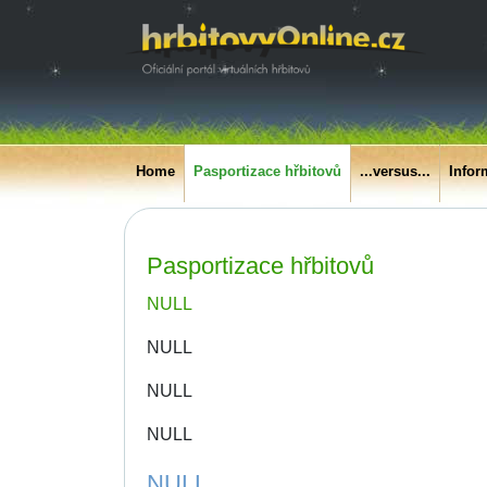
Home
Pasportizace hřbitovů
...versus...
Infor
Pasportizace hřbitovů
NULL
NULL
NULL
NULL
NULL