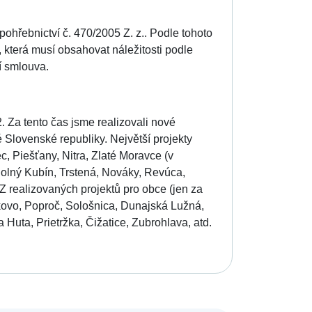
ohřebnictví č. 470/2005 Z. z.. Podle tohoto
 která musí obsahovat náležitosti podle
í smlouva.
. Za tento čas jsme realizovali nové
 Slovenské republiky. Největší projekty
, Piešťany, Nitra, Zlaté Moravce (v
, Dolný Kubín, Trstená, Nováky, Revúca,
 realizovaných projektů pro obce (jen za
kovo, Poproč, Sološnica, Dunajská Lužná,
Huta, Prietržka, Čižatice, Zubrohlava, atd.