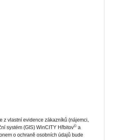
je z vlastní evidence zákazníků (nájemci,
©
ační systém (GIS) WinCITY Hřbitov
a
konem o ochraně osobních údajů bude