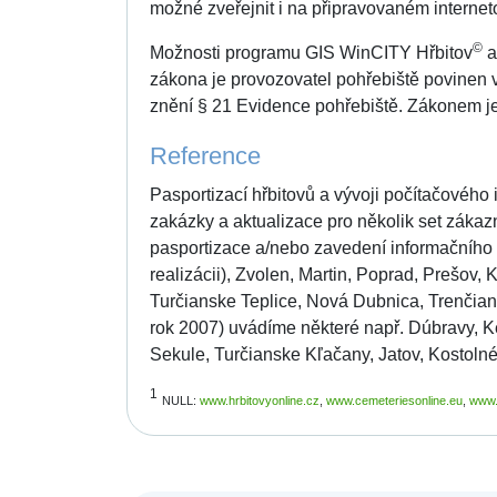
možné zveřejnit i na připravovaném internet
©
Možnosti programu GIS WinCITY Hřbitov
a
zákona je provozovatel pohřebiště povinen v
znění § 21 Evidence pohřebiště. Zákonem je
Reference
Pasportizací hřbitovů a vývoji počítačového
zakázky a aktualizace pro několik set zákaz
pasportizace a/nebo zavedení informačního s
realizácii), Zvolen, Martin, Poprad, Prešov, 
Turčianske Teplice, Nová Dubnica, Trenčian
rok 2007) uvádíme některé např. Dúbravy, K
Sekule, Turčianske Kľačany, Jatov, Kostolné,
1
NULL:
www.hrbitovyonline.cz
,
www.cemeteriesonline.eu
,
www.