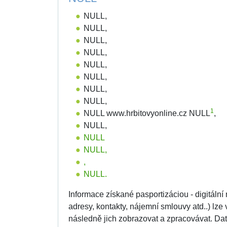
NULL,
NULL,
NULL,
NULL,
NULL,
NULL,
NULL,
NULL,
1
NULL www.hrbitovyonline.cz NULL
,
NULL,
NULL
NULL,
,
NULL.
Informace získané pasportizáciou - digitální
adresy, kontakty, nájemní smlouvy atd..) lz
následně jich zobrazovat a zpracovávat. 