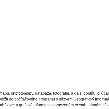
 mapu, ortofotomapy, databáze, fotografie, a další doplňující úda
e vložit do počítačového programu s názvem Geografický inform
Databázové a grafické informace v omezeném rozsahu daném zá