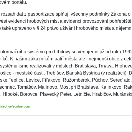
ovém portálu.
 rozsah dat z pasportizace splňují všechny podmínky Zákona o p
ést evidenci hrobových míst a evidenci provozování pohřebiště,
 také upraveno v § 24 právo užívání hrobového místa a nájemn
 informačního systému pro hřbitovy se věnujeme již od roku 1992
níků. K našim zákazníkům patří města ale i nejmenší obce z celé
ystému jsme realizovali v městech Bratislava, Trnava, Hlohovec
Košice - mestské časti, Trebišov, Banská Bystrica (v realizácii)
ske Teplice, Levice, Fiľakovo, Ružomberok, Púchov, Sereď atd.Z
echnec, Tomášov, Malinovo, Most pri Bratislave, Kalinkovo, Ra
 Hlboké, Borovce, Plavecký Peter, Letničie, Hrabičov, Muránska 
friedhoefeonline.com