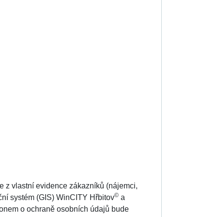
je z vlastní evidence zákazníků (nájemci,
©
ační systém (GIS) WinCITY Hřbitov
a
konem o ochraně osobních údajů bude