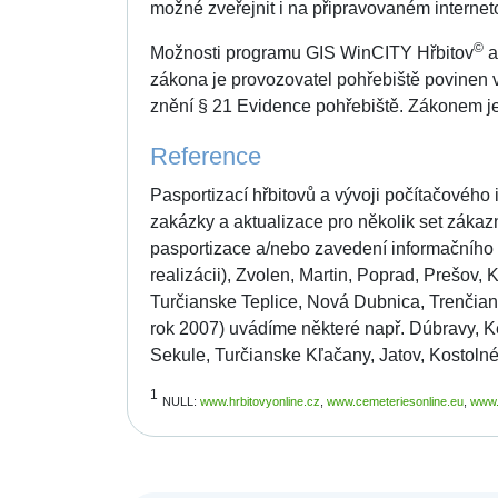
možné zveřejnit i na připravovaném internet
©
Možnosti programu GIS WinCITY Hřbitov
a
zákona je provozovatel pohřebiště povinen v
znění § 21 Evidence pohřebiště. Zákonem je
Reference
Pasportizací hřbitovů a vývoji počítačového
zakázky a aktualizace pro několik set zákaz
pasportizace a/nebo zavedení informačního s
realizácii), Zvolen, Martin, Poprad, Prešov, 
Turčianske Teplice, Nová Dubnica, Trenčian
rok 2007) uvádíme některé např. Dúbravy, K
Sekule, Turčianske Kľačany, Jatov, Kostolné,
1
NULL:
www.hrbitovyonline.cz
,
www.cemeteriesonline.eu
,
www.