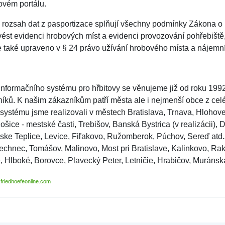
ovém portálu.
 rozsah dat z pasportizace splňují všechny podmínky Zákona o p
ést evidenci hrobových míst a evidenci provozování pohřebiště,
 také upraveno v § 24 právo užívání hrobového místa a nájemn
 informačního systému pro hřbitovy se věnujeme již od roku 1992
níků. K našim zákazníkům patří města ale i nejmenší obce z celé
ystému jsme realizovali v městech Bratislava, Trnava, Hlohovec
Košice - mestské časti, Trebišov, Banská Bystrica (v realizácii)
ske Teplice, Levice, Fiľakovo, Ružomberok, Púchov, Sereď atd.Z
echnec, Tomášov, Malinovo, Most pri Bratislave, Kalinkovo, Ra
 Hlboké, Borovce, Plavecký Peter, Letničie, Hrabičov, Muránska 
friedhoefeonline.com