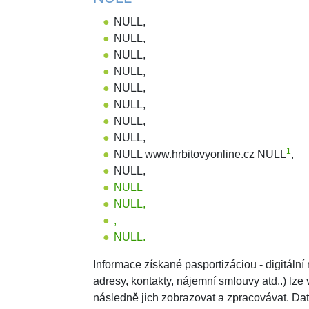
NULL,
NULL,
NULL,
NULL,
NULL,
NULL,
NULL,
NULL,
1
NULL www.hrbitovyonline.cz NULL
,
NULL,
NULL
NULL,
,
NULL.
Informace získané pasportizáciou - digitální
adresy, kontakty, nájemní smlouvy atd..) lz
následně jich zobrazovat a zpracovávat. 