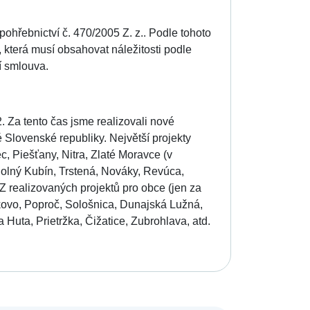
ohřebnictví č. 470/2005 Z. z.. Podle tohoto
 která musí obsahovat náležitosti podle
í smlouva.
. Za tento čas jsme realizovali nové
 Slovenské republiky. Největší projekty
, Piešťany, Nitra, Zlaté Moravce (v
, Dolný Kubín, Trstená, Nováky, Revúca,
 realizovaných projektů pro obce (jen za
kovo, Poproč, Sološnica, Dunajská Lužná,
Huta, Prietržka, Čižatice, Zubrohlava, atd.