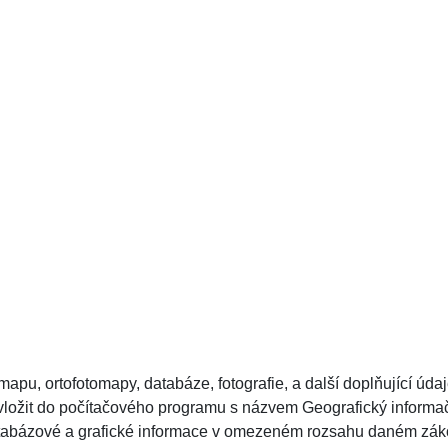
 mapu, ortofotomapy, databáze, fotografie, a další doplňující úda
e vložit do počítačového programu s názvem Geografický inform
Databázové a grafické informace v omezeném rozsahu daném zá