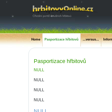
Home
Pasportizace hřbitovů
...versus...
Infor
Pasportizace hřbitovů
NULL
NULL
NULL
NULL
NULL