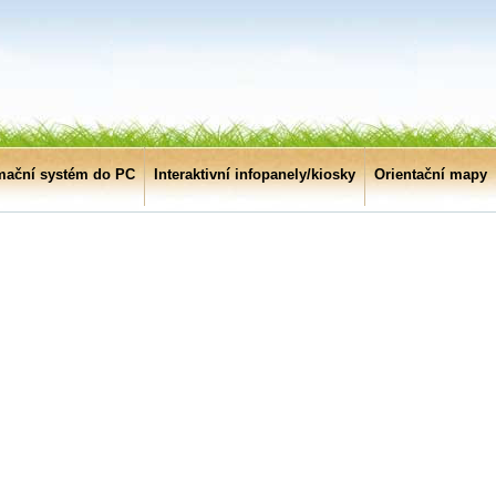
mační systém do PC
Interaktivní infopanely/kiosky
Orientační mapy