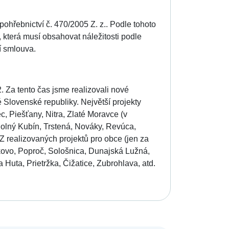
ohřebnictví č. 470/2005 Z. z.. Podle tohoto
 která musí obsahovat náležitosti podle
í smlouva.
. Za tento čas jsme realizovali nové
 Slovenské republiky. Největší projekty
, Piešťany, Nitra, Zlaté Moravce (v
, Dolný Kubín, Trstená, Nováky, Revúca,
 realizovaných projektů pro obce (jen za
kovo, Poproč, Sološnica, Dunajská Lužná,
Huta, Prietržka, Čižatice, Zubrohlava, atd.