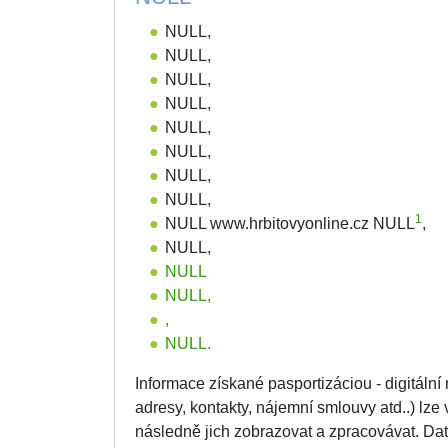
NULL,
NULL,
NULL,
NULL,
NULL,
NULL,
NULL,
NULL,
1
NULL www.hrbitovyonline.cz NULL
,
NULL,
NULL
NULL,
,
NULL.
Informace získané pasportizáciou - digitální
adresy, kontakty, nájemní smlouvy atd..) lz
následně jich zobrazovat a zpracovávat. 