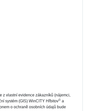
je z vlastní evidence zákazníků (nájemci,
©
ační systém (GIS) WinCITY Hřbitov
a
konem o ochraně osobních údajů bude