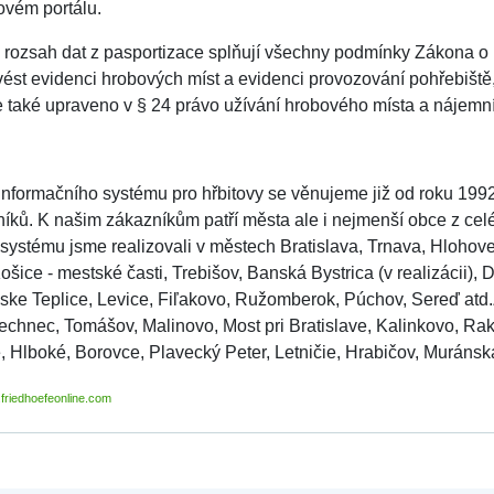
ovém portálu.
 rozsah dat z pasportizace splňují všechny podmínky Zákona o p
ést evidenci hrobových míst a evidenci provozování pohřebiště,
 také upraveno v § 24 právo užívání hrobového místa a nájemn
 informačního systému pro hřbitovy se věnujeme již od roku 1992
níků. K našim zákazníkům patří města ale i nejmenší obce z celé
ystému jsme realizovali v městech Bratislava, Trnava, Hlohovec
Košice - mestské časti, Trebišov, Banská Bystrica (v realizácii)
ske Teplice, Levice, Fiľakovo, Ružomberok, Púchov, Sereď atd.Z
echnec, Tomášov, Malinovo, Most pri Bratislave, Kalinkovo, Ra
 Hlboké, Borovce, Plavecký Peter, Letničie, Hrabičov, Muránska 
friedhoefeonline.com