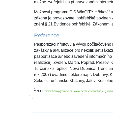
možné zveřejnit i na připravovaném internet
©
Možnosti programu GIS WinCITY Hřbitov
a
zákona je provozovatel pohřebiště povinen v
znění § 21 Evidence pohřebiště. Zákonem je
Reference
Pasportizací hřbitovů a vývoji počítačového
zakázky a aktualizace pro několik set zákaz
pasportizace a/nebo zavedení informačního s
realizácii), Zvolen, Martin, Poprad, Prešov, 
Turčianske Teplice, Nová Dubnica, Trenčian
rok 2007) uvádíme některé např. Dúbravy, K
Sekule, Turčianske Kľačany, Jatov, Kostolné,
1
NULL:
www.hrbitovyonline.cz
,
www.cemeteriesonline.eu
,
www.