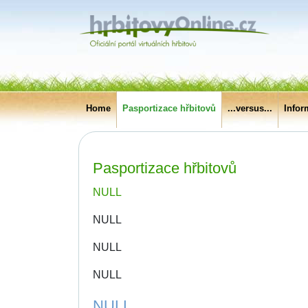
Home
Pasportizace hřbitovů
...versus...
Infor
Pasportizace hřbitovů
NULL
NULL
NULL
NULL
NULL