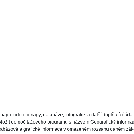
 mapu, ortofotomapy, databáze, fotografie, a další doplňující úda
e vložit do počítačového programu s názvem Geografický inform
Databázové a grafické informace v omezeném rozsahu daném zá