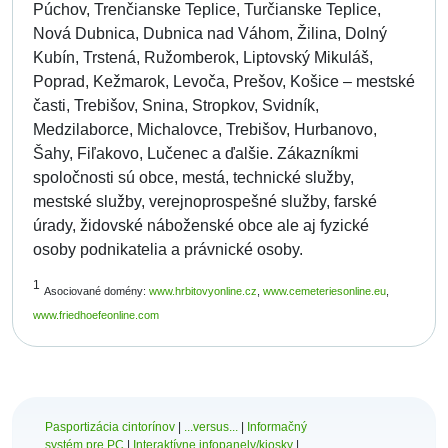
Púchov, Trenčianske Teplice, Turčianske Teplice,
Nová Dubnica, Dubnica nad Váhom, Žilina, Dolný
Kubín, Trstená, Ružomberok, Liptovský Mikuláš,
Poprad, Kežmarok, Levoča, Prešov, Košice – mestské
časti, Trebišov, Snina, Stropkov, Svidník,
Medzilaborce, Michalovce, Trebišov, Hurbanovo,
Šahy, Fiľakovo, Lučenec a ďalšie. Zákazníkmi
spoločnosti sú obce, mestá, technické služby,
mestské služby, verejnoprospešné služby, farské
úrady, židovské náboženské obce ale aj fyzické
osoby podnikatelia a právnické osoby.
1
Asociované domény:
www.hrbitovyonline.cz
,
www.cemeteriesonline.eu
,
www.friedhoefeonline.com
Pasportizácia cintorínov
|
...versus...
|
Informačný
systém pre PC
|
Interaktívne infopanely/kiosky
|