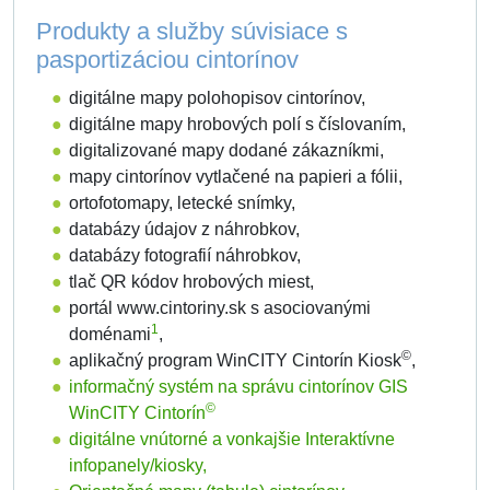
Produkty a služby súvisiace s
pasportizáciou cintorínov
digitálne mapy polohopisov cintorínov,
digitálne mapy hrobových polí s číslovaním,
digitalizované mapy dodané zákazníkmi,
mapy cintorínov vytlačené na papieri a fólii,
ortofotomapy, letecké snímky,
databázy údajov z náhrobkov,
databázy fotografií náhrobkov,
tlač QR kódov hrobových miest,
portál www.cintoriny.sk s asociovanými
1
doménami
,
©
aplikačný program WinCITY Cintorín Kiosk
,
informačný systém na správu cintorínov GIS
©
WinCITY Cintorín
digitálne vnútorné a vonkajšie Interaktívne
infopanely/kiosky,