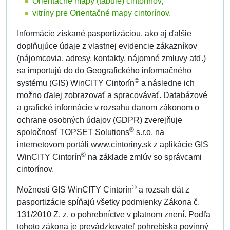
Orientačné mapy (tabule) cintorínov,
vitríny pre Orientačné mapy cintorínov.
Informácie získané pasportizáciou, ako aj ďalšie
doplňujúce údaje z vlastnej evidencie zákazníkov
(nájomcovia, adresy, kontakty, nájomné zmluvy atď.)
sa importujú do do Geografického informačného
©
systému (GIS) WinCITY Cintorín
a následne ich
možno ďalej zobrazovať a spracovávať. Databázové
a grafické informácie v rozsahu danom zákonom o
ochrane osobných údajov (GDPR) zverejňuje
®
spoločnosť TOPSET Solutions
s.r.o. na
internetovom portáli www.cintoriny.sk z aplikácie GIS
©
WinCITY Cintorín
na základe zmlúv so správcami
cintorínov.
©
Možnosti GIS WinCITY Cintorín
a rozsah dát z
pasportizácie spĺňajú všetky podmienky Zákona č.
131/2010 Z. z. o pohrebníctve v platnom znení. Podľa
tohoto zákona je prevádzkovateľ pohrebiska povinný