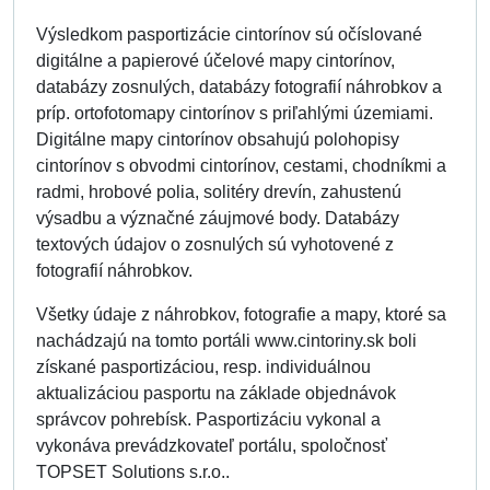
Výsledkom pasportizácie cintorínov sú očíslované
digitálne a papierové účelové mapy cintorínov,
databázy zosnulých, databázy fotografií náhrobkov a
príp. ortofotomapy cintorínov s priľahlými územiami.
Digitálne mapy cintorínov obsahujú polohopisy
cintorínov s obvodmi cintorínov, cestami, chodníkmi a
radmi, hrobové polia, solitéry drevín, zahustenú
výsadbu a význačné záujmové body. Databázy
textových údajov o zosnulých sú vyhotovené z
fotografií náhrobkov.
Všetky údaje z náhrobkov, fotografie a mapy, ktoré sa
nachádzajú na tomto portáli www.cintoriny.sk boli
získané pasportizáciou, resp. individuálnou
aktualizáciou pasportu na základe objednávok
správcov pohrebísk. Pasportizáciu vykonal a
vykonáva prevádzkovateľ portálu, spoločnosť
TOPSET Solutions s.r.o..