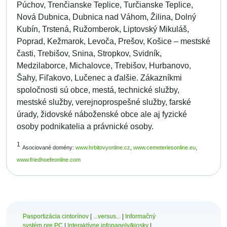
Púchov, Trenčianske Teplice, Turčianske Teplice,
Nová Dubnica, Dubnica nad Váhom, Žilina, Dolný
Kubín, Trstená, Ružomberok, Liptovský Mikuláš,
Poprad, Kežmarok, Levoča, Prešov, Košice – mestské
časti, Trebišov, Snina, Stropkov, Svidník,
Medzilaborce, Michalovce, Trebišov, Hurbanovo,
Šahy, Fiľakovo, Lučenec a ďalšie. Zákazníkmi
spoločnosti sú obce, mestá, technické služby,
mestské služby, verejnoprospešné služby, farské
úrady, židovské náboženské obce ale aj fyzické
osoby podnikatelia a právnické osoby.
1
Asociované domény:
www.hrbitovyonline.cz
,
www.cemeteriesonline.eu
,
www.friedhoefeonline.com
Pasportizácia cintorínov
|
...versus...
|
Informačný
systém pre PC
|
Interaktívne infopanely/kiosky
|