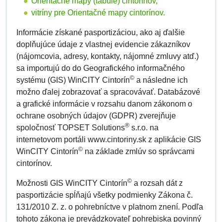
Orientačné mapy (tabule) cintorínov,
vitríny pre Orientačné mapy cintorínov.
Informácie získané pasportizáciou, ako aj ďalšie
doplňujúce údaje z vlastnej evidencie zákazníkov
(nájomcovia, adresy, kontakty, nájomné zmluvy atď.)
sa importujú do do Geografického informačného
©
systému (GIS) WinCITY Cintorín
a následne ich
možno ďalej zobrazovať a spracovávať. Databázové
a grafické informácie v rozsahu danom zákonom o
ochrane osobných údajov (GDPR) zverejňuje
®
spoločnosť TOPSET Solutions
s.r.o. na
internetovom portáli www.cintoriny.sk z aplikácie GIS
©
WinCITY Cintorín
na základe zmlúv so správcami
cintorínov.
©
Možnosti GIS WinCITY Cintorín
a rozsah dát z
pasportizácie spĺňajú všetky podmienky Zákona č.
131/2010 Z. z. o pohrebníctve v platnom znení. Podľa
tohoto zákona je prevádzkovateľ pohrebiska povinný