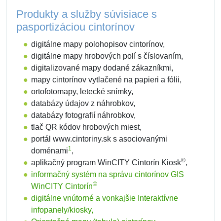
Produkty a služby súvisiace s
pasportizáciou cintorínov
digitálne mapy polohopisov cintorínov,
digitálne mapy hrobových polí s číslovaním,
digitalizované mapy dodané zákazníkmi,
mapy cintorínov vytlačené na papieri a fólii,
ortofotomapy, letecké snímky,
databázy údajov z náhrobkov,
databázy fotografií náhrobkov,
tlač QR kódov hrobových miest,
portál www.cintoriny.sk s asociovanými
1
doménami
,
©
aplikačný program WinCITY Cintorín Kiosk
,
informačný systém na správu cintorínov GIS
©
WinCITY Cintorín
digitálne vnútorné a vonkajšie Interaktívne
infopanely/kiosky,