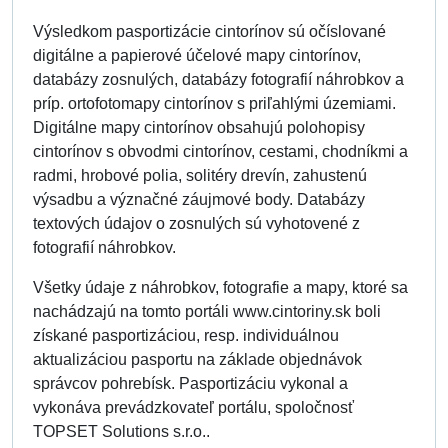
Výsledkom pasportizácie cintorínov sú očíslované
digitálne a papierové účelové mapy cintorínov,
databázy zosnulých, databázy fotografií náhrobkov a
príp. ortofotomapy cintorínov s priľahlými územiami.
Digitálne mapy cintorínov obsahujú polohopisy
cintorínov s obvodmi cintorínov, cestami, chodníkmi a
radmi, hrobové polia, solitéry drevín, zahustenú
výsadbu a význačné záujmové body. Databázy
textových údajov o zosnulých sú vyhotovené z
fotografií náhrobkov.
Všetky údaje z náhrobkov, fotografie a mapy, ktoré sa
nachádzajú na tomto portáli www.cintoriny.sk boli
získané pasportizáciou, resp. individuálnou
aktualizáciou pasportu na základe objednávok
správcov pohrebísk. Pasportizáciu vykonal a
vykonáva prevádzkovateľ portálu, spoločnosť
TOPSET Solutions s.r.o..