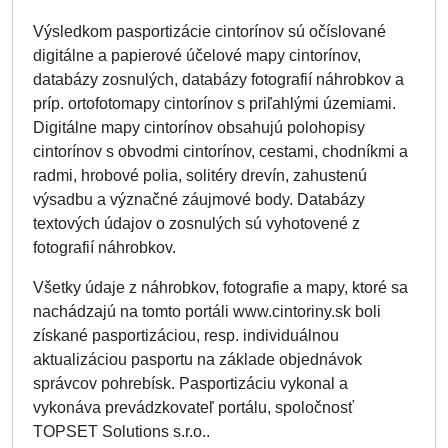
Výsledkom pasportizácie cintorínov sú očíslované
digitálne a papierové účelové mapy cintorínov,
databázy zosnulých, databázy fotografií náhrobkov a
príp. ortofotomapy cintorínov s priľahlými územiami.
Digitálne mapy cintorínov obsahujú polohopisy
cintorínov s obvodmi cintorínov, cestami, chodníkmi a
radmi, hrobové polia, solitéry drevín, zahustenú
výsadbu a význačné záujmové body. Databázy
textových údajov o zosnulých sú vyhotovené z
fotografií náhrobkov.
Všetky údaje z náhrobkov, fotografie a mapy, ktoré sa
nachádzajú na tomto portáli www.cintoriny.sk boli
získané pasportizáciou, resp. individuálnou
aktualizáciou pasportu na základe objednávok
správcov pohrebísk. Pasportizáciu vykonal a
vykonáva prevádzkovateľ portálu, spoločnosť
TOPSET Solutions s.r.o..