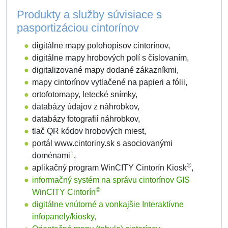
Produkty a služby súvisiace s
pasportizáciou cintorínov
digitálne mapy polohopisov cintorínov,
digitálne mapy hrobových polí s číslovaním,
digitalizované mapy dodané zákazníkmi,
mapy cintorínov vytlačené na papieri a fólii,
ortofotomapy, letecké snímky,
databázy údajov z náhrobkov,
databázy fotografií náhrobkov,
tlač QR kódov hrobových miest,
portál www.cintoriny.sk s asociovanými
1
doménami
,
©
aplikačný program WinCITY Cintorín Kiosk
,
informačný systém na správu cintorínov GIS
©
WinCITY Cintorín
digitálne vnútorné a vonkajšie Interaktívne
infopanely/kiosky,