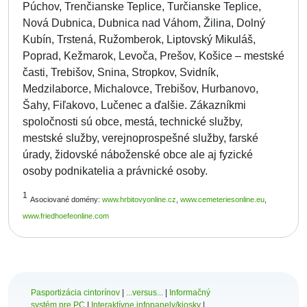
Púchov, Trenčianske Teplice, Turčianske Teplice,
Nová Dubnica, Dubnica nad Váhom, Žilina, Dolný
Kubín, Trstená, Ružomberok, Liptovský Mikuláš,
Poprad, Kežmarok, Levoča, Prešov, Košice – mestské
časti, Trebišov, Snina, Stropkov, Svidník,
Medzilaborce, Michalovce, Trebišov, Hurbanovo,
Šahy, Fiľakovo, Lučenec a ďalšie. Zákazníkmi
spoločnosti sú obce, mestá, technické služby,
mestské služby, verejnoprospešné služby, farské
úrady, židovské náboženské obce ale aj fyzické
osoby podnikatelia a právnické osoby.
1
Asociované domény:
www.hrbitovyonline.cz
,
www.cemeteriesonline.eu
,
www.friedhoefeonline.com
Pasportizácia cintorínov
|
...versus...
|
Informačný
systém pre PC
|
Interaktívne infopanely/kiosky
|