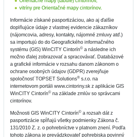
Orientačné mapy (tabule) cintorínov,
vitríny pre Orientačné mapy cintorínov.
Informácie získané pasportizáciou, ako aj ďalšie
doplňujúce údaje z vlastnej evidencie zákazníkov
(nájomcovia, adresy, kontakty, nájomné zmluvy atď.)
sa importujú do do Geografického informačného
©
systému (GIS) WinCITY Cintorín
a následne ich
možno ďalej zobrazovať a spracovávať. Databázové
a grafické informácie v rozsahu danom zákonom o
ochrane osobných údajov (GDPR) zverejňuje
®
spoločnosť TOPSET Solutions
s.r.o. na
internetovom portáli www.cintoriny.sk z aplikácie GIS
©
WinCITY Cintorín
na základe zmlúv so správcami
cintorínov.
©
Možnosti GIS WinCITY Cintorín
a rozsah dát z
pasportizácie spĺňajú všetky podmienky Zákona č.
131/2010 Z. z. o pohrebníctve v platnom znení. Podľa
tohoto zákona je prevádzkovateľ pohrebiska povinný