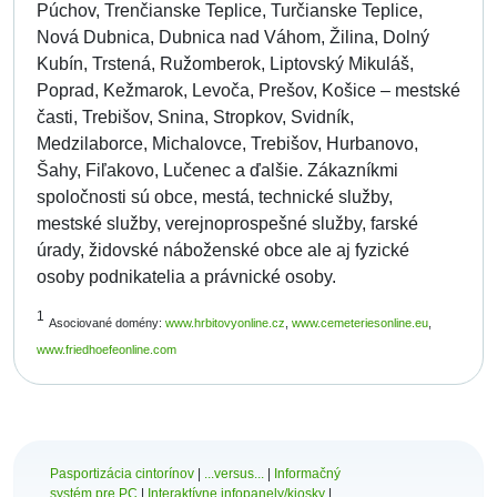
Púchov, Trenčianske Teplice, Turčianske Teplice,
Nová Dubnica, Dubnica nad Váhom, Žilina, Dolný
Kubín, Trstená, Ružomberok, Liptovský Mikuláš,
Poprad, Kežmarok, Levoča, Prešov, Košice – mestské
časti, Trebišov, Snina, Stropkov, Svidník,
Medzilaborce, Michalovce, Trebišov, Hurbanovo,
Šahy, Fiľakovo, Lučenec a ďalšie. Zákazníkmi
spoločnosti sú obce, mestá, technické služby,
mestské služby, verejnoprospešné služby, farské
úrady, židovské náboženské obce ale aj fyzické
osoby podnikatelia a právnické osoby.
1
Asociované domény:
www.hrbitovyonline.cz
,
www.cemeteriesonline.eu
,
www.friedhoefeonline.com
Pasportizácia cintorínov
|
...versus...
|
Informačný
systém pre PC
|
Interaktívne infopanely/kiosky
|