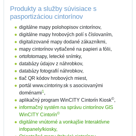
Produkty a služby súvisiace s
pasportizáciou cintorínov
digitálne mapy polohopisov cintorínov,
digitálne mapy hrobových polí s číslovaním,
digitalizované mapy dodané zákazníkmi,
mapy cintorínov vytlačené na papieri a fólii,
ortofotomapy, letecké snímky,
databázy údajov z náhrobkov,
databázy fotografií náhrobkov,
tlač QR kódov hrobových miest,
portál www.cintoriny.sk s asociovanými
1
doménami
,
©
aplikačný program WinCITY Cintorín Kiosk
,
informačný systém na správu cintorínov GIS
©
WinCITY Cintorín
digitálne vnútorné a vonkajšie Interaktívne
infopanely/kiosky,