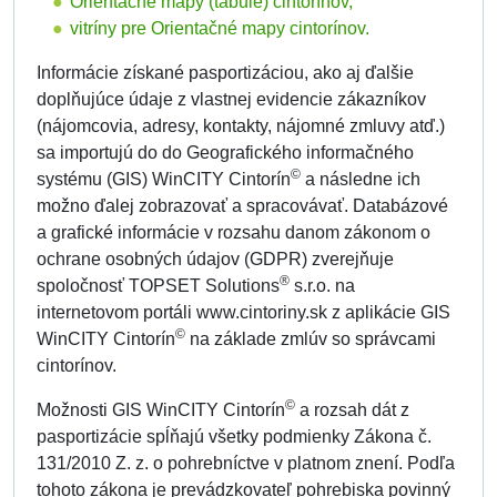
Orientačné mapy (tabule) cintorínov,
vitríny pre Orientačné mapy cintorínov.
Informácie získané pasportizáciou, ako aj ďalšie
doplňujúce údaje z vlastnej evidencie zákazníkov
(nájomcovia, adresy, kontakty, nájomné zmluvy atď.)
sa importujú do do Geografického informačného
©
systému (GIS) WinCITY Cintorín
a následne ich
možno ďalej zobrazovať a spracovávať. Databázové
a grafické informácie v rozsahu danom zákonom o
ochrane osobných údajov (GDPR) zverejňuje
®
spoločnosť TOPSET Solutions
s.r.o. na
internetovom portáli www.cintoriny.sk z aplikácie GIS
©
WinCITY Cintorín
na základe zmlúv so správcami
cintorínov.
©
Možnosti GIS WinCITY Cintorín
a rozsah dát z
pasportizácie spĺňajú všetky podmienky Zákona č.
131/2010 Z. z. o pohrebníctve v platnom znení. Podľa
tohoto zákona je prevádzkovateľ pohrebiska povinný