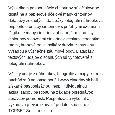
Výsledkom pasportizácie cintorínov sú očíslované
digitálne a papierové účelové mapy cintorínov,
databázy zosnulých, databázy fotografií náhrobkov a
príp. ortofotomapy cintorínov s priľahlými územiami.
Digitálne mapy cintorínov obsahujú polohopisy
cintorínov s obvodmi cintorínov, cestami, chodníkmi a
radmi, hrobové polia, solitéry drevín, zahustenú
výsadbu a význačné záujmové body. Databázy
textových údajov o zosnulých sú vyhotovené z
fotografií náhrobkov.
Všetky údaje z náhrobkov, fotografie a mapy, ktoré sa
nachádzajú na tomto portáli www.cintoriny.sk boli
získané pasportizáciou, resp. individuálnou
aktualizáciou pasportu na základe objednávok
správcov pohrebísk. Pasportizáciu vykonal a
vykonáva prevádzkovateľ portálu, spoločnosť
TOPSET Solutions s.r.o..