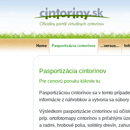
Home
Pasportizácia cintorínov
...versus...
In
Pasportizácia cintorínov
Pre cenovú ponuku kliknite tu.
Pasportizáciou cintorínov sa v tomto prípad
informácie z náhrobkov a vytvoria sa súbory
Výsledkom pasportizácie cintorínov sú očísl
príp. ortofotomapy cintorínov s priľahlými ú
a radmi, hrobové polia, solitéry drevín, z