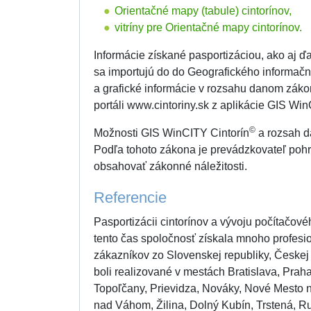
Orientačné mapy (tabule) cintorínov,
vitríny pre Orientačné mapy cintorínov.
Informácie získané pasportizáciou, ako aj ď
sa importujú do do Geografického informač
a grafické informácie v rozsahu danom zá
portáli www.cintoriny.sk z aplikácie GIS Wi
©
Možnosti GIS WinCITY Cintorín
a rozsah dá
Podľa tohoto zákona je prevádzkovateľ pohr
obsahovať zákonné náležitosti.
Referencie
Pasportizácii cintorínov a vývoju počítačo
tento čas spoločnosť získala mnoho profesio
zákazníkov zo Slovenskej republiky, Českej
boli realizované v mestách Bratislava, Prah
Topoľčany, Prievidza, Nováky, Nové Mesto 
nad Váhom, Žilina, Dolný Kubín, Trstená, R