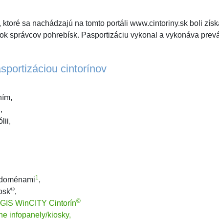
 ktoré sa nachádzajú na tomto portáli www.cintoriny.sk boli zís
vok správcov pohrebísk. Pasportizáciu vykonal a vykonáva pre
sportizáciou cintorínov
ním,
,
lii,
1
i doménami
,
©
osk
,
©
 GIS WinCITY Cintorín
vne infopanely/kiosky,