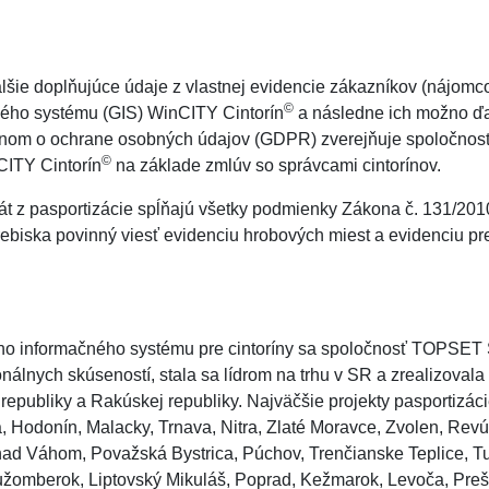
alšie doplňujúce údaje z vlastnej evidencie zákazníkov (nájomco
©
ného systému (GIS) WinCITY Cintorín
a následne ich možno ďa
konom o ochrane osobných údajov (GDPR) zverejňuje spoločno
©
nCITY Cintorín
na základe zmlúv so správcami cintorínov.
t z pasportizácie spĺňajú všetky podmienky Zákona č. 131/2010
ebiska povinný viesť evidenciu hrobových miest a evidenciu pr
vého informačného systému pre cintoríny sa spoločnosť TOPSET 
nálnych skúseností, stala sa lídrom na trhu v SR a zrealizovala
 republiky a Rakúskej republiky. Najväčšie projekty pasportizá
a, Hodonín, Malacky, Trnava, Nitra, Zlaté Moravce, Zvolen, Rev
nad Váhom, Považská Bystrica, Púchov, Trenčianske Teplice, T
užomberok, Liptovský Mikuláš, Poprad, Kežmarok, Levoča, Prešo