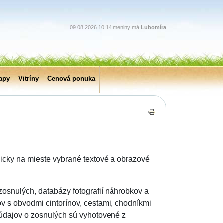
09.08.2026 10:14 meniny má
Lubomíra
apy
Vitríny
Cenová ponuka
zicky na mieste vybrané textové a obrazové
zosnulých, databázy fotografií náhrobkov a
ov s obvodmi cintorínov, cestami, chodníkmi
 údajov o zosnulých sú vyhotovené z