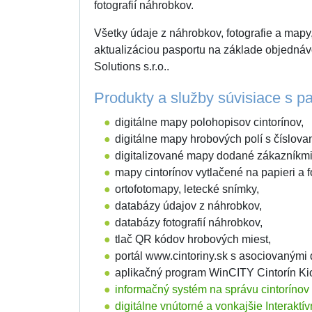
fotografií náhrobkov.
Všetky údaje z náhrobkov, fotografie a mapy,
aktualizáciou pasportu na základe objedná
Solutions s.r.o..
Produkty a služby súvisiace s pa
digitálne mapy polohopisov cintorínov,
digitálne mapy hrobových polí s číslova
digitalizované mapy dodané zákazníkmi
mapy cintorínov vytlačené na papieri a fó
ortofotomapy, letecké snímky,
databázy údajov z náhrobkov,
databázy fotografií náhrobkov,
tlač QR kódov hrobových miest,
portál www.cintoriny.sk s asociovaným
aplikačný program WinCITY Cintorín Ki
informačný systém na správu cintorínov
digitálne vnútorné a vonkajšie Interaktí