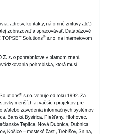
via, adresy, kontakty, nájomné zmluvy atď.)
lej zobrazovať a spracovávať. Databázové
®
sť TOPSET Solutions
s.r.o. na internetovom
 Z. z. o pohrebníctve v platnom znení.
evádzkovania pohrebiska, ktorá musí
®
Solutions
s.r.o. venuje od roku 1992. Za
 stovky menších aj väčších projektov pre
cie a/alebo zavedenia informačných systémov
úca, Banská Bystrica, Piešťany, Hlohovec,
určianske Teplice, Nová Dubnica, Dubnica
v, Košice – mestské časti, Trebišov, Snina,