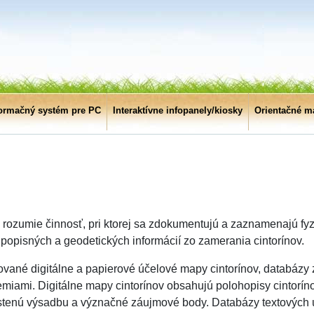
formačný systém pre PC
Interaktívne infopanely/kiosky
Orientačné m
e rozumie činnosť, pri ktorej sa zdokumentujú a zaznamenajú fy
 popisných a geodetických informácií zo zamerania cintorínov.
ované digitálne a papierové účelové mapy cintorínov, databázy 
zemiami. Digitálne mapy cintorínov obsahujú polohopisy cintorín
ahustenú výsadbu a význačné záujmové body. Databázy textových