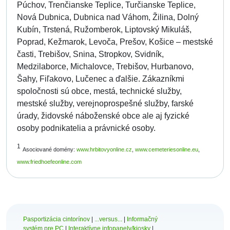
Púchov, Trenčianske Teplice, Turčianske Teplice,
Nová Dubnica, Dubnica nad Váhom, Žilina, Dolný
Kubín, Trstená, Ružomberok, Liptovský Mikuláš,
Poprad, Kežmarok, Levoča, Prešov, Košice – mestské
časti, Trebišov, Snina, Stropkov, Svidník,
Medzilaborce, Michalovce, Trebišov, Hurbanovo,
Šahy, Fiľakovo, Lučenec a ďalšie. Zákazníkmi
spoločnosti sú obce, mestá, technické služby,
mestské služby, verejnoprospešné služby, farské
úrady, židovské náboženské obce ale aj fyzické
osoby podnikatelia a právnické osoby.
1
Asociované domény:
www.hrbitovyonline.cz
,
www.cemeteriesonline.eu
,
www.friedhoefeonline.com
Pasportizácia cintorínov
|
...versus...
|
Informačný
systém pre PC
|
Interaktívne infopanely/kiosky
|