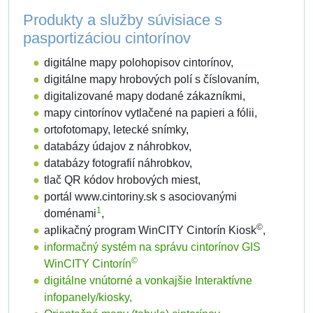
Produkty a služby súvisiace s
pasportizáciou cintorínov
digitálne mapy polohopisov cintorínov,
digitálne mapy hrobových polí s číslovaním,
digitalizované mapy dodané zákazníkmi,
mapy cintorínov vytlačené na papieri a fólii,
ortofotomapy, letecké snímky,
databázy údajov z náhrobkov,
databázy fotografií náhrobkov,
tlač QR kódov hrobových miest,
portál www.cintoriny.sk s asociovanými
1
doménami
,
©
aplikačný program WinCITY Cintorín Kiosk
,
informačný systém na správu cintorínov GIS
©
WinCITY Cintorín
digitálne vnútorné a vonkajšie Interaktívne
infopanely/kiosky,