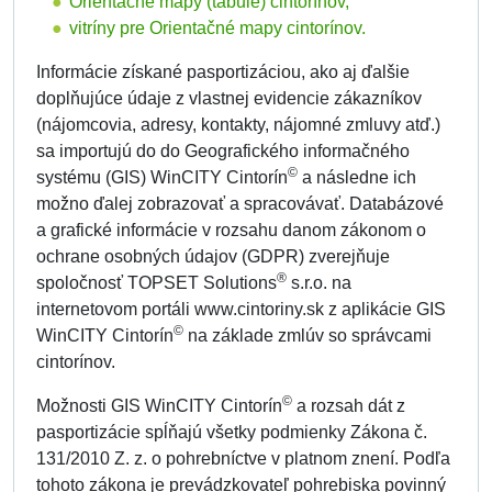
Orientačné mapy (tabule) cintorínov,
vitríny pre Orientačné mapy cintorínov.
Informácie získané pasportizáciou, ako aj ďalšie
doplňujúce údaje z vlastnej evidencie zákazníkov
(nájomcovia, adresy, kontakty, nájomné zmluvy atď.)
sa importujú do do Geografického informačného
©
systému (GIS) WinCITY Cintorín
a následne ich
možno ďalej zobrazovať a spracovávať. Databázové
a grafické informácie v rozsahu danom zákonom o
ochrane osobných údajov (GDPR) zverejňuje
®
spoločnosť TOPSET Solutions
s.r.o. na
internetovom portáli www.cintoriny.sk z aplikácie GIS
©
WinCITY Cintorín
na základe zmlúv so správcami
cintorínov.
©
Možnosti GIS WinCITY Cintorín
a rozsah dát z
pasportizácie spĺňajú všetky podmienky Zákona č.
131/2010 Z. z. o pohrebníctve v platnom znení. Podľa
tohoto zákona je prevádzkovateľ pohrebiska povinný