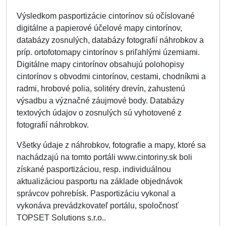
Výsledkom pasportizácie cintorínov sú očíslované
digitálne a papierové účelové mapy cintorínov,
databázy zosnulých, databázy fotografií náhrobkov a
príp. ortofotomapy cintorínov s priľahlými územiami.
Digitálne mapy cintorínov obsahujú polohopisy
cintorínov s obvodmi cintorínov, cestami, chodníkmi a
radmi, hrobové polia, solitéry drevín, zahustenú
výsadbu a význačné záujmové body. Databázy
textových údajov o zosnulých sú vyhotovené z
fotografií náhrobkov.
Všetky údaje z náhrobkov, fotografie a mapy, ktoré sa
nachádzajú na tomto portáli www.cintoriny.sk boli
získané pasportizáciou, resp. individuálnou
aktualizáciou pasportu na základe objednávok
správcov pohrebísk. Pasportizáciu vykonal a
vykonáva prevádzkovateľ portálu, spoločnosť
TOPSET Solutions s.r.o..