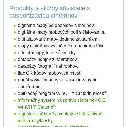
Produkty a služby súvisiace s
pasportizáciou cintorínov
digitálne mapy polohopisov cintorínov,
digitálne mapy hrobových polí s číslovaním,
digitalizované mapy dodané zákazníkmi,
mapy cintorínov vytlačené na papieri a fólii,
ortofotomapy, letecké snímky,
databázy údajov z náhrobkov,
databázy fotografií náhrobkov,
tlač QR kódov hrobových miest,
portál www.cintoriny.sk s asociovanými
1
doménami
,
©
aplikačný program WinCITY Cintorín Kiosk
,
informačný systém na správu cintorínov GIS
©
WinCITY Cintorín
digitálne vnútorné a vonkajšie Interaktívne
infopanely/kiosky,