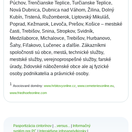
Púchov, Trenčianske Teplice, Turčianske Teplice,
Nová Dubnica, Dubnica nad Váhom, Žilina, Dolný
Kubín, Trstená, Ružomberok, Liptovský Mikuláš,
Poprad, Kežmarok, Levoča, Prešov, Košice – mestské
časti, Trebišov, Snina, Stropkov, Svidník,
Medzilaborce, Michalovce, Trebišov, Hurbanovo,
Šahy, Fiľakovo, Lučenec a ďalšie. Zákazníkmi
spoločnosti sú obce, mestá, technické služby,
mestské služby, verejnoprospešné služby, farské
úrady, židovské náboženské obce ale aj fyzické
osoby podnikatelia a právnické osoby.
1
Asociované domény:
www.hrbitovyonline.cz
,
www.cemeteriesonline.eu
,
www.friedhoefeonline.com
Pasportizácia cintorínov
|
...versus...
|
Informačný
systém pre PC
|
Interaktívne infopanely/kiosky
|