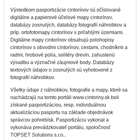
Výsledkom pasportizácie cintorínov sú očíslované
digitálne a papierové účelové mapy cintorínov,
databázy zosnulých, databázy fotografií náhrobkov a
príp. ortofotomapy cintorínov s priľahlými územiami.
Digitálne mapy cintorínov obsahujú polohopisy
cintorínov s obvodmi cintorínov, cestami, chodníkmi a
radmi, hrobové polia, solitéry drevín, zahustenú
výsadbu a význačné záujmové body. Databázy
textových údajov o zosnulých sú vyhotovené z
fotografií náhrobkov.
Všetky údaje z náhrobkov, fotografie a mapy, ktoré sa
nachádzajú na tomto portáli www.cintoriny.sk boli
získané pasportizáciou, resp. individuálnou
aktualizáciou pasportu na základe objednávok
správcov pohrebísk. Pasportizáciu vykonal a
vykonáva prevádzkovateľ portálu, spoločnosť
TOPSET Solutions s.r.o..