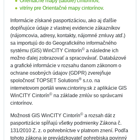
Orientačné mapy (tabule) cintorínov,
vitríny pre Orientačné mapy cintorínov.
Informácie získané pasportizáciou, ako aj ďalšie
doplňujúce údaje z vlastnej evidencie zákazníkov
(nájomcovia, adresy, kontakty, nájomné zmluvy atď.)
sa importujú do do Geografického informačného
©
systému (GIS) WinCITY Cintorín
a následne ich
možno ďalej zobrazovať a spracovávať. Databázové
a grafické informácie v rozsahu danom zákonom o
ochrane osobných údajov (GDPR) zverejňuje
®
spoločnosť TOPSET Solutions
s.r.o. na
internetovom portáli www.cintoriny.sk z aplikácie GIS
©
WinCITY Cintorín
na základe zmlúv so správcami
cintorínov.
©
Možnosti GIS WinCITY Cintorín
a rozsah dát z
pasportizácie spĺňajú všetky podmienky Zákona č.
131/2010 Z. z. o pohrebníctve v platnom znení. Podľa
tohoto zákona je prevádzkovateľ pohrebiska povinný