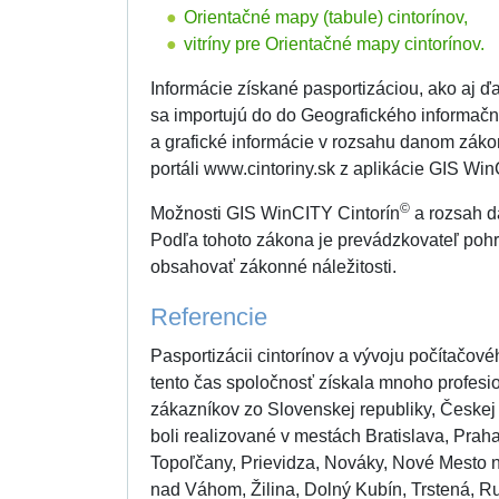
Orientačné mapy (tabule) cintorínov,
vitríny pre Orientačné mapy cintorínov.
Informácie získané pasportizáciou, ako aj ď
sa importujú do do Geografického informač
a grafické informácie v rozsahu danom zá
portáli www.cintoriny.sk z aplikácie GIS Wi
©
Možnosti GIS WinCITY Cintorín
a rozsah dá
Podľa tohoto zákona je prevádzkovateľ pohr
obsahovať zákonné náležitosti.
Referencie
Pasportizácii cintorínov a vývoju počítačo
tento čas spoločnosť získala mnoho profesio
zákazníkov zo Slovenskej republiky, Českej
boli realizované v mestách Bratislava, Prah
Topoľčany, Prievidza, Nováky, Nové Mesto 
nad Váhom, Žilina, Dolný Kubín, Trstená, R