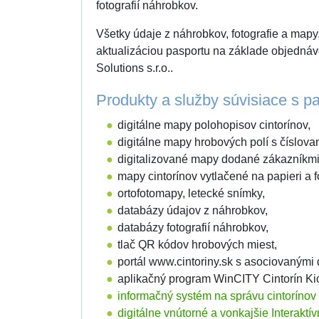
fotografií náhrobkov.
Všetky údaje z náhrobkov, fotografie a mapy,
aktualizáciou pasportu na základe objedná
Solutions s.r.o..
Produkty a služby súvisiace s pa
digitálne mapy polohopisov cintorínov,
digitálne mapy hrobových polí s číslova
digitalizované mapy dodané zákazníkmi
mapy cintorínov vytlačené na papieri a fó
ortofotomapy, letecké snímky,
databázy údajov z náhrobkov,
databázy fotografií náhrobkov,
tlač QR kódov hrobových miest,
portál www.cintoriny.sk s asociovaným
aplikačný program WinCITY Cintorín Ki
informačný systém na správu cintorínov
digitálne vnútorné a vonkajšie Interaktí