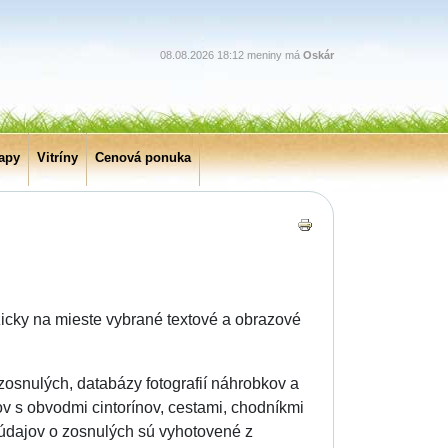
08.08.2026 18:12 meniny má
Oskár
apy
Vitríny
Cenová ponuka
zicky na mieste vybrané textové a obrazové
zosnulých, databázy fotografií náhrobkov a
ov s obvodmi cintorínov, cestami, chodníkmi
 údajov o zosnulých sú vyhotovené z