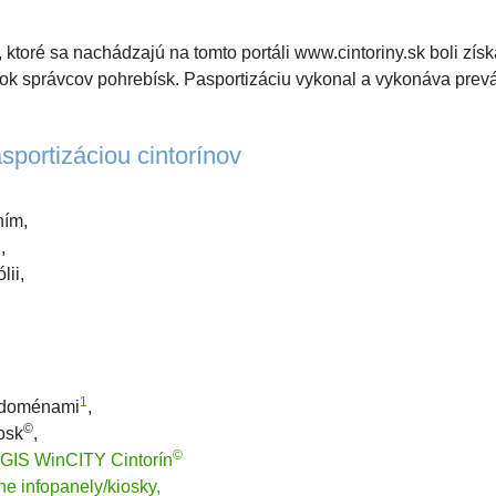
 ktoré sa nachádzajú na tomto portáli www.cintoriny.sk boli zís
vok správcov pohrebísk. Pasportizáciu vykonal a vykonáva pre
sportizáciou cintorínov
ním,
,
lii,
1
i doménami
,
©
osk
,
©
 GIS WinCITY Cintorín
vne infopanely/kiosky,