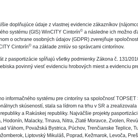
alšie doplňujúce údaje z vlastnej evidencie zákazníkov (nájomco
©
ného systému (GIS) WinCITY Cintorín
a následne ich možno ďa
konom o ochrane osobných údajov (GDPR) zverejňuje spoločno
©
nCITY Cintorín
na základe zmlúv so správcami cintorínov.
t z pasportizácie spĺňajú všetky podmienky Zákona č. 131/2010
ebiska povinný viesť evidenciu hrobových miest a evidenciu pr
vého informačného systému pre cintoríny sa spoločnosť TOPSET 
nálnych skúseností, stala sa lídrom na trhu v SR a zrealizovala
 republiky a Rakúskej republiky. Najväčšie projekty pasportizá
a, Hodonín, Malacky, Trnava, Nitra, Zlaté Moravce, Zvolen, Rev
nad Váhom, Považská Bystrica, Púchov, Trenčianske Teplice, T
užomberok, Liptovský Mikuláš, Poprad, Kežmarok, Levoča, Prešo