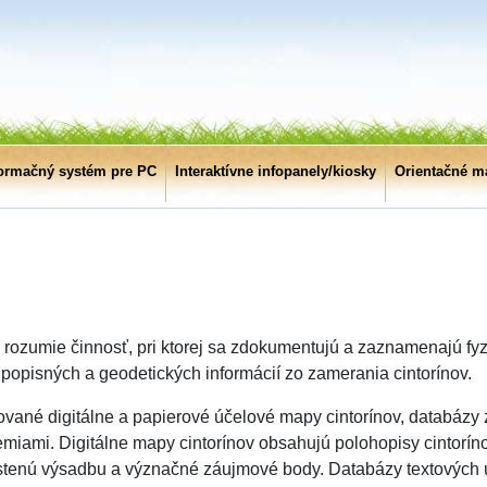
formačný systém pre PC
Interaktívne infopanely/kiosky
Orientačné m
e rozumie činnosť, pri ktorej sa zdokumentujú a zaznamenajú fy
 popisných a geodetických informácií zo zamerania cintorínov.
ované digitálne a papierové účelové mapy cintorínov, databázy 
zemiami. Digitálne mapy cintorínov obsahujú polohopisy cintorín
ahustenú výsadbu a význačné záujmové body. Databázy textových