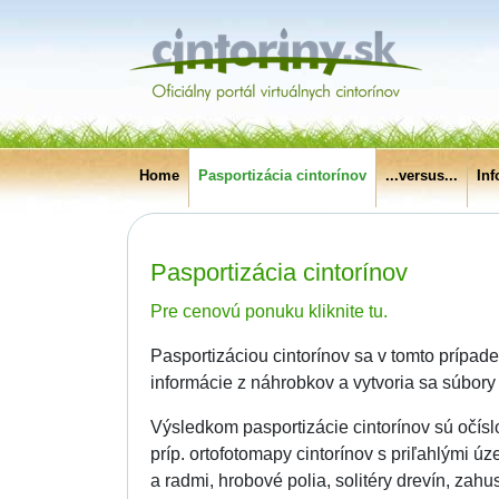
Home
Pasportizácia cintorínov
...versus...
In
Pasportizácia cintorínov
Pre cenovú ponuku kliknite tu.
Pasportizáciou cintorínov sa v tomto prípad
informácie z náhrobkov a vytvoria sa súbory
Výsledkom pasportizácie cintorínov sú očísl
príp. ortofotomapy cintorínov s priľahlými ú
a radmi, hrobové polia, solitéry drevín, z