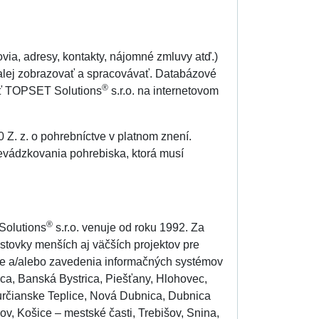
via, adresy, kontakty, nájomné zmluvy atď.)
lej zobrazovať a spracovávať. Databázové
®
sť TOPSET Solutions
s.r.o. na internetovom
 Z. z. o pohrebníctve v platnom znení.
evádzkovania pohrebiska, ktorá musí
®
Solutions
s.r.o. venuje od roku 1992. Za
 stovky menších aj väčších projektov pre
cie a/alebo zavedenia informačných systémov
úca, Banská Bystrica, Piešťany, Hlohovec,
určianske Teplice, Nová Dubnica, Dubnica
v, Košice – mestské časti, Trebišov, Snina,