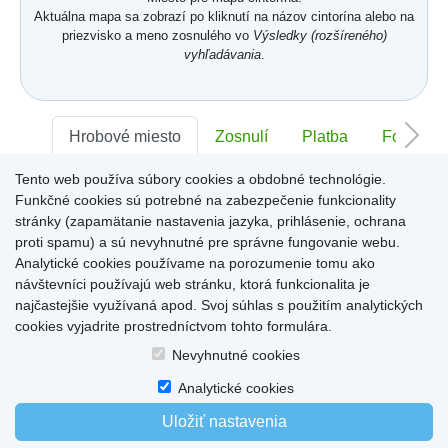
Aktuálna mapa sa zobrazí po kliknutí na názov cintorína alebo na
priezvisko a meno zosnulého vo
Výsledky (rozšíreného)
vyhľadávania
.
Hrobové miesto
Zosnulí
Platba
Foto
Tento web používa súbory cookies a obdobné technológie.
Sektor:
-
Rad:
-
Číslo:
-
Funkčné cookies sú potrebné na zabezpečenie funkcionality
stránky (zapamätanie nastavenia jazyka, prihlásenie, ochrana
proti spamu) a sú nevyhnutné pre správne fungovanie webu.
Miesto pre informácie o hrobovom mieste
Analytické cookies používame na porozumenie tomu ako
návštevníci používajú web stránku, ktorá funkcionalita je
najčastejšie využívaná apod. Svoj súhlas s použitím analytických
cookies vyjadrite prostredníctvom tohto formulára.
Home
|
Produkty a služby
|
Citáty
|
O cintorínoch
|
Dostupné cintoríny
|
Nevyhnutné cookies
Kontakty
|
sk
|
cz
|
en
|
de
Copyright © 2026
Analytické cookies
Uložiť nastavenia