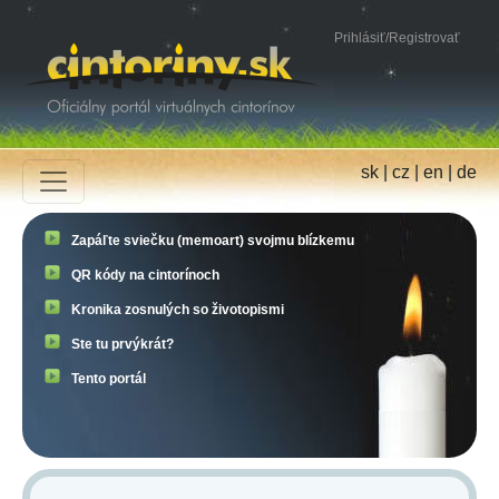
Prihlásiť
/
Registrovať
sk
|
cz
|
en
|
de
Zapáľte sviečku (memoart) svojmu blízkemu
QR kódy na cintorínoch
Kronika zosnulých so životopismi
Ste tu prvýkrát?
Tento portál