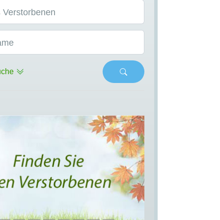
 Verstorbenen
ame
uche
s
Next