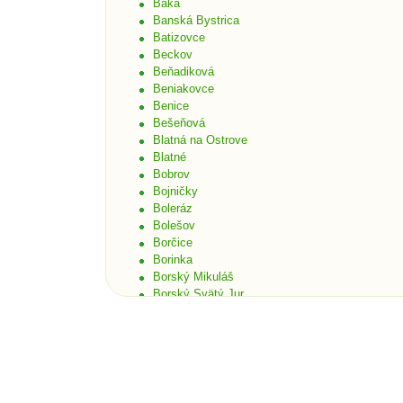
Baka
Banská Bystrica
Batizovce
Beckov
Beňadiková
Beniakovce
Benice
Bešeňová
Blatná na Ostrove
Blatné
Bobrov
Bojničky
Boleráz
Bolešov
Borčice
Borinka
Borský Mikuláš
Borský Svätý Jur
Bošáca
Bratislava
Bratislava - Čunovo
Bratislava - Devín
Bratislava - Dúbravka
Bratislava - Karlova Ves