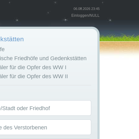
06.08.2026 23:45
Einloggen
/
NULL
stätten
fe
sche Friedhöfe und Gedenkstätten
er für die Opfer des WW I
er für die Opfer des WW II
Stadt oder Friedhof
 des Verstorbenen