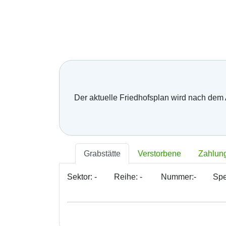
Bratislava - Lamač
Bratislava - Petržalka
Bratislava - Podunajské Biskupice
Bratislava - Rača
Bratislava - Rusovce
Bratislava - Ružinov
Bratislava - Staré Mesto
Bratislava - Vajnory
Bratislava - Vrakuňa
Bratislava - Záhorská Bystrica
Der aktuelle Friedhofsplan wird nach dem
Brekov
Bretka
Bučany
Budimír
Budmerice
Buková
Grabstätte
Verstorbene
Zahlun
Bukovec okr. Košice
Bukovec okr. Myjava
Sektor:
-
Reihe:
-
Nummer:
-
Spe
Buzica
Bystrany
Bystrička
Bytča
Bziny