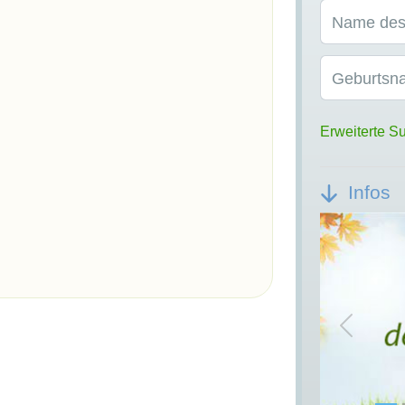
Name des
Geburtsn
Erweiterte S
Infos
Previou