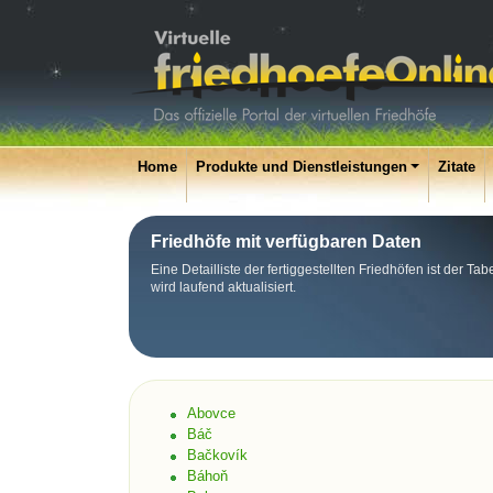
Home
Produkte und Dienstleistungen
Zitate
Friedhöfe mit verfügbaren Daten
Eine Detailliste der fertiggestellten Friedhöfen ist der T
wird laufend aktualisiert.
Abovce
Báč
Bačkovík
Báhoň