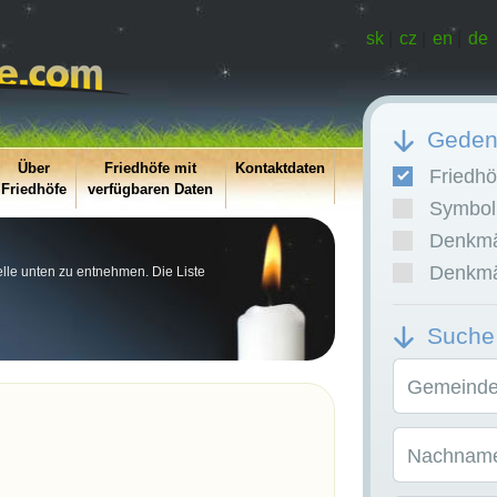
sk
|
cz
|
en
|
de
Gedenk
Über
Friedhöfe mit
Kontaktdaten
Friedhö
Friedhöfe
verfügbaren Daten
Symboli
Denkmäl
Denkmäl
abelle unten zu entnehmen. Die Liste
Suche
Gemeinde/
Nachname