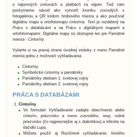
o nájomných zmluvách a platbách za nájom. Tiež vám
poskytneme návod ako vytvoriť kroniku zosnulých s
fotogalériou a QR kódom hrobového miesta a ako používať
digitálnu mapu a ortofotomapu cintorína. Text je rozdelený na
Prácu s databázami
a na
Prácu s digitálnymi mapami a
ortofotomapami
. Digitálne mapy sú dostupné len pre
Pamätné
miesta - Cintoríny
.
Vyberte si na pravej strane úvodnej stránky z menu
Pamätné
miesta
jednu z možností vyhľadávania:
Cintoríny
Symbolické cintoríny a pamätníky
Pamätníky obetiam 1. svetovej vojny
Pamätníky obetiam 2. svetovej vojny
PRÁCA S DATABÁZAMI
Cintoríny
Vo formulári
Vyhľadávanie
zadajte obec/mesto alebo
cintorín, priezvisko a meno zosnulého, resp. rodné
priezvisko (čo najpresnejšie aj s diakritikou) a kliknite na
tlačidlo
Lupa
,
Môžete použiť aj
Rozšírené vyhľadávanie
, ktorého