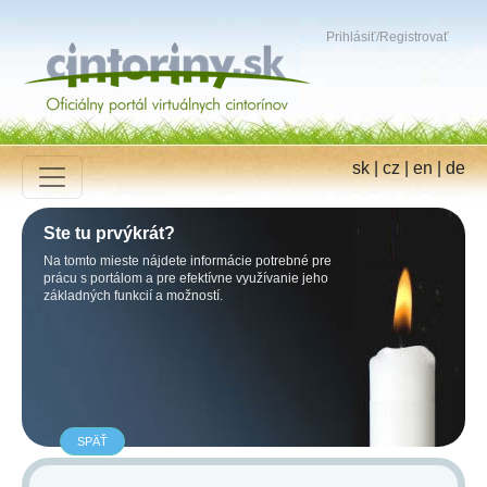
Prihlásiť
/
Registrovať
sk
|
cz
|
en
|
de
Ste tu prvýkrát?
Na tomto mieste nájdete informácie potrebné pre
prácu s portálom a pre efektívne využívanie jeho
základných funkcií a možností.
SPÄŤ