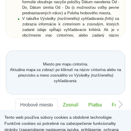
formulár obsahuje navyše položky Dátum narodenia Od -
Do, Dátum úmrtia Od - Do (s možnosťou voľby pevne
prednastavených rokov) a Poloha hrobového miesta,
V tabuľke
Výsledky (rozšíreného) vyhľadávania (Info)
sa
zobrazia informácie k cintorínom a zosnulým, ktorých
zadané údaje spĺňajú vyhľadávacie kritériá. Ak je v
obci/meste viac cintorínov, alebo zadaný názov
obce/mesta je neúplný, zobrazia sa všetky cintoríny a k
nim aj zosnulí (ak bolo zadané priezvisko a meno
zosnulého resp. jeho rodné priezvisko) vo všetkých
relevantných cintorínoch,
Vyberte zo zoznamu cintorín alebo zosnulého a
Miesto pre mapu cintorína.
kliknutím potvrďte výber,
Aktuálna mapa sa zobrazí po kliknutí na názov cintorína alebo na
Zobrazí sa
Karta hrobového miesta
so záložkami
priezvisko a meno zosnulého vo
Výsledky (rozšíreného)
Hrobové miesto
... (viď. popis nižšie) a buď len
vyhľadávania
.
zmenšená digitálna mapa a ortofotomapa cintorína,
alebo digitálna mapa a ortofotomapa cintorína s farebne
vyznačeným hrobovým miestom hľadaného zosnulého.
Na
Karte hrobového miesta
sú v pravom hornom rohu
Hrobové miesto
Zosnulí
Platba
Foto
ikony
Mapa
,
GPS
a
Zdieľať
. Po kliknutí na ne sa
dostanete späť na digitálnu mapu cintorína, získate
Tento web používa súbory cookies a obdobné technológie.
Sektor:
-
Rad:
-
Číslo:
-
súradnice hrobového miesta (funkcia môže byť pre daný
Funkčné cookies sú potrebné na zabezpečenie funkcionality
cintorín uzamknutá) alebo získate URL adresu aktuálne
stránky (zapamätanie nastavenia jazyka, prihlásenie, ochrana
zobrazenej stránky.