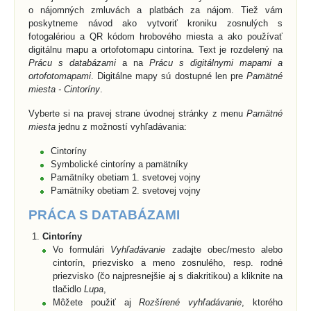
o nájomných zmluvách a platbách za nájom. Tiež vám
poskytneme návod ako vytvoriť kroniku zosnulých s
fotogalériou a QR kódom hrobového miesta a ako používať
digitálnu mapu a ortofotomapu cintorína. Text je rozdelený na
Prácu s databázami
a na
Prácu s digitálnymi mapami a
ortofotomapami
. Digitálne mapy sú dostupné len pre
Pamätné
miesta - Cintoríny
.
Vyberte si na pravej strane úvodnej stránky z menu
Pamätné
miesta
jednu z možností vyhľadávania:
Cintoríny
Symbolické cintoríny a pamätníky
Pamätníky obetiam 1. svetovej vojny
Pamätníky obetiam 2. svetovej vojny
PRÁCA S DATABÁZAMI
Cintoríny
Vo formulári
Vyhľadávanie
zadajte obec/mesto alebo
cintorín, priezvisko a meno zosnulého, resp. rodné
priezvisko (čo najpresnejšie aj s diakritikou) a kliknite na
tlačidlo
Lupa
,
Môžete použiť aj
Rozšírené vyhľadávanie
, ktorého