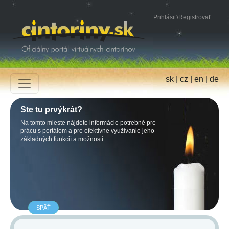
Prihlásiť
/
Registrovať
sk
|
cz
|
en
|
de
Ste tu prvýkrát?
Na tomto mieste nájdete informácie potrebné pre
prácu s portálom a pre efektívne využívanie jeho
základných funkcií a možností.
SPÄŤ