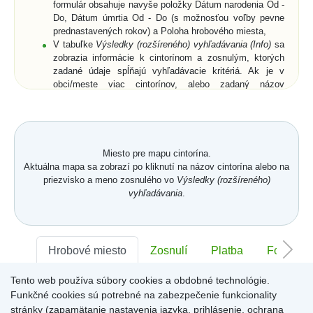
formulár obsahuje navyše položky Dátum narodenia Od -
Do, Dátum úmrtia Od - Do (s možnosťou voľby pevne
prednastavených rokov) a Poloha hrobového miesta,
V tabuľke
Výsledky (rozšíreného) vyhľadávania (Info)
sa
zobrazia informácie k cintorínom a zosnulým, ktorých
zadané údaje spĺňajú vyhľadávacie kritériá. Ak je v
obci/meste viac cintorínov, alebo zadaný názov
obce/mesta je neúplný, zobrazia sa všetky cintoríny a k
nim aj zosnulí (ak bolo zadané priezvisko a meno
zosnulého resp. jeho rodné priezvisko) vo všetkých
relevantných cintorínoch,
Vyberte zo zoznamu cintorín alebo zosnulého a
Miesto pre mapu cintorína.
kliknutím potvrďte výber,
Aktuálna mapa sa zobrazí po kliknutí na názov cintorína alebo na
Zobrazí sa
Karta hrobového miesta
so záložkami
priezvisko a meno zosnulého vo
Výsledky (rozšíreného)
Hrobové miesto
... (viď. popis nižšie) a buď len
vyhľadávania
.
zmenšená digitálna mapa a ortofotomapa cintorína,
alebo digitálna mapa a ortofotomapa cintorína s farebne
vyznačeným hrobovým miestom hľadaného zosnulého.
Na
Karte hrobového miesta
sú v pravom hornom rohu
Hrobové miesto
Zosnulí
Platba
Foto
ikony
Mapa
,
GPS
a
Zdieľať
. Po kliknutí na ne sa
dostanete späť na digitálnu mapu cintorína, získate
Tento web používa súbory cookies a obdobné technológie.
Sektor:
-
Rad:
-
Číslo:
-
súradnice hrobového miesta (funkcia môže byť pre daný
Funkčné cookies sú potrebné na zabezpečenie funkcionality
cintorín uzamknutá) alebo získate URL adresu aktuálne
stránky (zapamätanie nastavenia jazyka, prihlásenie, ochrana
zobrazenej stránky.