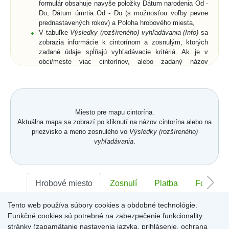
formulár obsahuje navyše položky Dátum narodenia Od -
Do, Dátum úmrtia Od - Do (s možnosťou voľby pevne
prednastavených rokov) a Poloha hrobového miesta,
V tabuľke
Výsledky (rozšíreného) vyhľadávania (Info)
sa
zobrazia informácie k cintorínom a zosnulým, ktorých
zadané údaje spĺňajú vyhľadávacie kritériá. Ak je v
obci/meste viac cintorínov, alebo zadaný názov
obce/mesta je neúplný, zobrazia sa všetky cintoríny a k
nim aj zosnulí (ak bolo zadané priezvisko a meno
zosnulého resp. jeho rodné priezvisko) vo všetkých
relevantných cintorínoch,
Vyberte zo zoznamu cintorín alebo zosnulého a
Miesto pre mapu cintorína.
kliknutím potvrďte výber,
Aktuálna mapa sa zobrazí po kliknutí na názov cintorína alebo na
Zobrazí sa
Karta hrobového miesta
so záložkami
priezvisko a meno zosnulého vo
Výsledky (rozšíreného)
Hrobové miesto
... (viď. popis nižšie) a buď len
vyhľadávania
.
zmenšená digitálna mapa a ortofotomapa cintorína,
alebo digitálna mapa a ortofotomapa cintorína s farebne
vyznačeným hrobovým miestom hľadaného zosnulého.
Na
Karte hrobového miesta
sú v pravom hornom rohu
Hrobové miesto
Zosnulí
Platba
Foto
ikony
Mapa
,
GPS
a
Zdieľať
. Po kliknutí na ne sa
dostanete späť na digitálnu mapu cintorína, získate
Tento web používa súbory cookies a obdobné technológie.
Sektor:
-
Rad:
-
Číslo:
-
súradnice hrobového miesta (funkcia môže byť pre daný
Funkčné cookies sú potrebné na zabezpečenie funkcionality
cintorín uzamknutá) alebo získate URL adresu aktuálne
stránky (zapamätanie nastavenia jazyka, prihlásenie, ochrana
zobrazenej stránky.