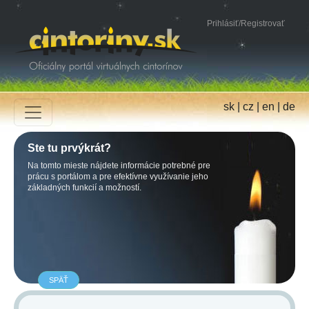
Prihlásiť
/
Registrovať
sk
|
cz
|
en
|
de
Ste tu prvýkrát?
Na tomto mieste nájdete informácie potrebné pre
prácu s portálom a pre efektívne využívanie jeho
základných funkcií a možností.
SPÄŤ