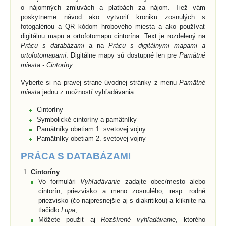
o nájomných zmluvách a platbách za nájom. Tiež vám
poskytneme návod ako vytvoriť kroniku zosnulých s
fotogalériou a QR kódom hrobového miesta a ako používať
digitálnu mapu a ortofotomapu cintorína. Text je rozdelený na
Prácu s databázami
a na
Prácu s digitálnymi mapami a
ortofotomapami
. Digitálne mapy sú dostupné len pre
Pamätné
miesta - Cintoríny
.
Vyberte si na pravej strane úvodnej stránky z menu
Pamätné
miesta
jednu z možností vyhľadávania:
Cintoríny
Symbolické cintoríny a pamätníky
Pamätníky obetiam 1. svetovej vojny
Pamätníky obetiam 2. svetovej vojny
PRÁCA S DATABÁZAMI
Cintoríny
Vo formulári
Vyhľadávanie
zadajte obec/mesto alebo
cintorín, priezvisko a meno zosnulého, resp. rodné
priezvisko (čo najpresnejšie aj s diakritikou) a kliknite na
tlačidlo
Lupa
,
Môžete použiť aj
Rozšírené vyhľadávanie
, ktorého