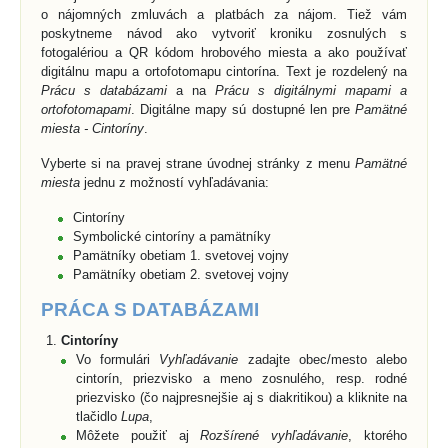
o nájomných zmluvách a platbách za nájom. Tiež vám
poskytneme návod ako vytvoriť kroniku zosnulých s
fotogalériou a QR kódom hrobového miesta a ako používať
digitálnu mapu a ortofotomapu cintorína. Text je rozdelený na
Prácu s databázami
a na
Prácu s digitálnymi mapami a
ortofotomapami
. Digitálne mapy sú dostupné len pre
Pamätné
miesta - Cintoríny
.
Vyberte si na pravej strane úvodnej stránky z menu
Pamätné
miesta
jednu z možností vyhľadávania:
Cintoríny
Symbolické cintoríny a pamätníky
Pamätníky obetiam 1. svetovej vojny
Pamätníky obetiam 2. svetovej vojny
PRÁCA S DATABÁZAMI
Cintoríny
Vo formulári
Vyhľadávanie
zadajte obec/mesto alebo
cintorín, priezvisko a meno zosnulého, resp. rodné
priezvisko (čo najpresnejšie aj s diakritikou) a kliknite na
tlačidlo
Lupa
,
Môžete použiť aj
Rozšírené vyhľadávanie
, ktorého