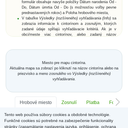
formulár obsahuje navyše položky Dátum narodenia Od -
Do, Dátum úmrtia Od - Do (s možnosťou voľby pevne
prednastavených rokov) a Poloha hrobového miesta,
V tabuľke
Výsledky (rozšíreného) vyhľadávania (Info)
sa
zobrazia informácie k cintorínom a zosnulým, ktorých
zadané údaje spĺňajú vyhľadávacie kritériá. Ak je v
obci/meste viac cintorínov, alebo zadaný názov
obce/mesta je neúplný, zobrazia sa všetky cintoríny a k
nim aj zosnulí (ak bolo zadané priezvisko a meno
zosnulého resp. jeho rodné priezvisko) vo všetkých
relevantných cintorínoch,
Vyberte zo zoznamu cintorín alebo zosnulého a
Miesto pre mapu cintorína.
kliknutím potvrďte výber,
Aktuálna mapa sa zobrazí po kliknutí na názov cintorína alebo na
Zobrazí sa
Karta hrobového miesta
so záložkami
priezvisko a meno zosnulého vo
Výsledky (rozšíreného)
Hrobové miesto
... (viď. popis nižšie) a buď len
vyhľadávania
.
zmenšená digitálna mapa a ortofotomapa cintorína,
alebo digitálna mapa a ortofotomapa cintorína s farebne
vyznačeným hrobovým miestom hľadaného zosnulého.
Na
Karte hrobového miesta
sú v pravom hornom rohu
Hrobové miesto
Zosnulí
Platba
Foto
ikony
Mapa
,
GPS
a
Zdieľať
. Po kliknutí na ne sa
dostanete späť na digitálnu mapu cintorína, získate
Tento web používa súbory cookies a obdobné technológie.
Sektor:
-
Rad:
-
Číslo:
-
súradnice hrobového miesta (funkcia môže byť pre daný
Funkčné cookies sú potrebné na zabezpečenie funkcionality
cintorín uzamknutá) alebo získate URL adresu aktuálne
stránky (zapamätanie nastavenia jazyka, prihlásenie, ochrana
zobrazenej stránky.