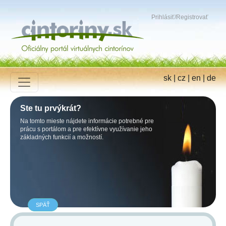
Prihlásiť
/
Registrovať
sk
|
cz
|
en
|
de
Ste tu prvýkrát?
Na tomto mieste nájdete informácie potrebné pre
prácu s portálom a pre efektívne využívanie jeho
základných funkcií a možností.
SPÄŤ