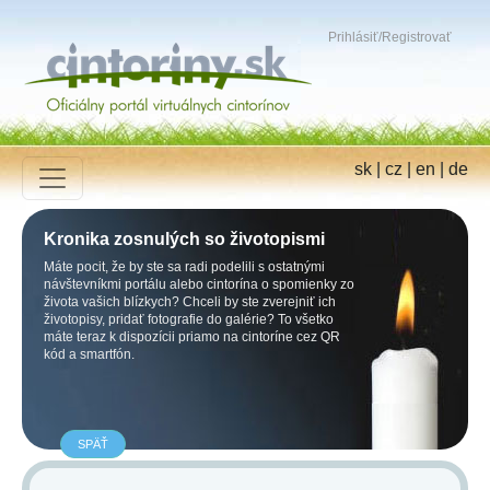
Prihlásiť
/
Registrovať
sk
|
cz
|
en
|
de
Kronika zosnulých so životopismi
Máte pocit, že by ste sa radi podelili s ostatnými
návštevníkmi portálu alebo cintorína o spomienky zo
života vašich blízkych? Chceli by ste zverejniť ich
životopisy, pridať fotografie do galérie? To všetko
máte teraz k dispozícii priamo na cintoríne cez QR
kód a smartfón.
SPÄŤ