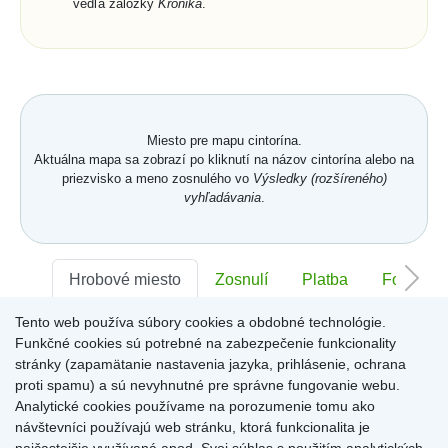
vedľa záložky
Kronika
.
Miesto pre mapu cintorína.
Aktuálna mapa sa zobrazí po kliknutí na názov cintorína alebo na
priezvisko a meno zosnulého vo
Výsledky (rozšíreného)
vyhľadávania
.
Hrobové miesto
Zosnulí
Platba
Foto
Tento web používa súbory cookies a obdobné technológie.
Sektor:
-
Rad:
-
Číslo:
-
Funkčné cookies sú potrebné na zabezpečenie funkcionality
stránky (zapamätanie nastavenia jazyka, prihlásenie, ochrana
proti spamu) a sú nevyhnutné pre správne fungovanie webu.
Miesto pre informácie o hrobovom mieste
Analytické cookies používame na porozumenie tomu ako
návštevníci používajú web stránku, ktorá funkcionalita je