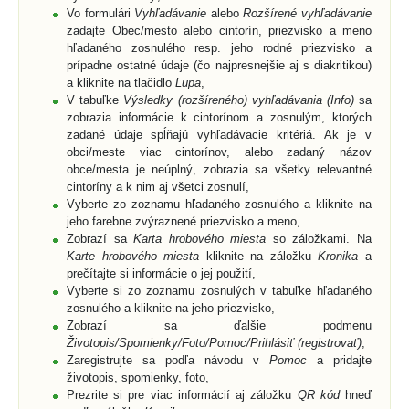
Vo formulári
Vyhľadávanie
alebo
Rozšírené vyhľadávanie
zadajte Obec/mesto alebo cintorín, priezvisko a meno
hľadaného zosnulého resp. jeho rodné priezvisko a
prípadne ostatné údaje (čo najpresnejšie aj s diakritikou)
a kliknite na tlačidlo
Lupa
,
V tabuľke
Výsledky (rozšíreného) vyhľadávania (Info)
sa
zobrazia informácie k cintorínom a zosnulým, ktorých
zadané údaje spĺňajú vyhľadávacie kritériá. Ak je v
obci/meste viac cintorínov, alebo zadaný názov
obce/mesta je neúplný, zobrazia sa všetky relevantné
cintoríny a k nim aj všetci zosnulí,
Vyberte zo zoznamu hľadaného zosnulého a kliknite na
jeho farebne zvýraznené priezvisko a meno,
Zobrazí sa
Karta hrobového miesta
so záložkami. Na
Karte hrobového miesta
kliknite na záložku
Kronika
a
prečítajte si informácie o jej použití,
Vyberte si zo zoznamu zosnulých v tabuľke hľadaného
zosnulého a kliknite na jeho priezvisko,
Zobrazí sa ďalšie podmenu
Životopis/Spomienky/Foto/Pomoc/Prihlásiť (registrovať)
,
Zaregistrujte sa podľa návodu v
Pomoc
a pridajte
životopis, spomienky, foto,
Prezrite si pre viac informácií aj záložku
QR kód
hneď