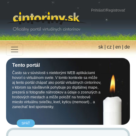
Prihlásiť
/
Registrovať
sk
|
cz
|
en
|
de
Tento portál
Často sa v súvislosti s niektorými WEB aplikáciami
hovorí o virtuálnom svete. V tomto kontexte sa môže
aj tento portál chápať ako portál virtuálnych cintorínov,
v ktorom sa návštevník pohybuje po digitálnej mape,
prezerá si fotografie náhrobkov a údaje o zosnulých a
hrobových miestach a môže položiť na hrobové
miesto virtuálnu sviečku, kvet, kyticu (memoart)... a
zanechať text spomienky.
SPÄŤ