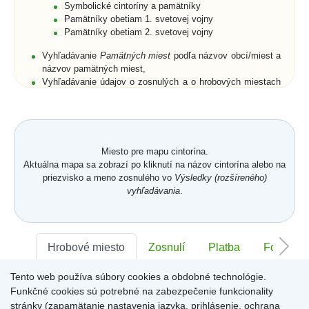
Symbolické cintoríny a pamätníky
Pamätníky obetiam 1. svetovej vojny
Pamätníky obetiam 2. svetovej vojny
Vyhľadávanie
Pamätných miest
podľa názvov obcí/miest a
názvov pamätných miest,
Vyhľadávanie údajov o zosnulých a o hrobových miestach
podľa priezviska, mena a rodného priezviska (len pre
cintoríny),
Rozšírené vyhľadávanie zosnulých aj podľa dátumu
narodenia, dátumu úmrtia, polohy hrobového miesta, a to
buď na cintorínoch konkrétnej obce/mesta, alebo na
Miesto pre mapu cintorína.
všetkých cintorínoch obcí/miest umiestnených na portáli,
Aktuálna mapa sa zobrazí po kliknutí na názov cintorína alebo na
Zobrazenie zoznamov zosnulých na vyhľadaných
priezvisko a meno zosnulého vo
Výsledky (rozšíreného)
symbolických cintorínoch a/alebo pamätníkoch s
vyhľadávania
.
fotogalériami,
Vyhľadanie všetkých pamätných miest v obci/meste,
Prehľadné usporiadanie databázových záznamov cintorína
v
Karte hrobového miesta
s fotografiou náhrobku.
Karta
Hrobové miesto
Zosnulí
Platba
Foto
hrobového miesta
je členená na jednotlivé záložky -
Hrobové miesto
,
Zosnulí
,
Platba
,
Foto
,
Memoarty
,
QR kód
,
Tento web používa súbory cookies a obdobné technológie.
Sektor:
Kronika
-
,
Rad:
-
Číslo:
-
Funkčné cookies sú potrebné na zabezpečenie funkcionality
Záložka
Hrobové miesto
obsahuje položky: číslo hrobového
miesta, dĺžka, šírka, plocha a hĺbka hrobového miesta,
stránky (zapamätanie nastavenia jazyka, prihlásenie, ochrana