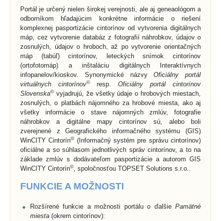
Portál je určený nielen širokej verejnosti, ale aj geneaológom a
odborníkom hľadajúcim konkrétne informácie o riešení
komplexnej pasportizácie cintorínov od vytvorenia digitálnych
máp, cez vytvorenie databáz z fotografií náhrobkov, údajov o
zosnulých, údajov o hroboch, až po vytvorenie orientačných
máp (tabúľ) cintorínov, leteckých snímok cintorínov
(ortofotomáp) a inštaláciu digitálnych Interaktívnych
infopanelov/kioskov. Synonymické názvy
Oficiálny portál
©
virtuálnych cintorínov
resp.
Oficiálny portál cintorínov
©
Slovenska
vyjadrujú, že všetky údaje o hrobových miestach,
zosnulých, o platbách nájomného za hrobové miesta, ako aj
všetky informácie o stave nájomných zmlúv, fotografie
náhrobkov a digitálne mapy cintorínov sú, alebo boli
zverejnené z Geografického informačného systému (GIS)
©
WinCITY Cintorín
(Informačný systém pre správu cintorínov)
oficiálne a so súhlasom jednotlivých správ cintorínov, a to na
základe zmlúv s dodávateľom pasportizácie a autorom GIS
©
WinCITY Cintorín
, spoločnosťou TOPSET Solutions s.r.o..
FUNKCIE A MOŽNOSTI
Rozšírené funkcie a možnosti portálu o ďalšie
Pamätné
miesta
(okrem cintorínov):