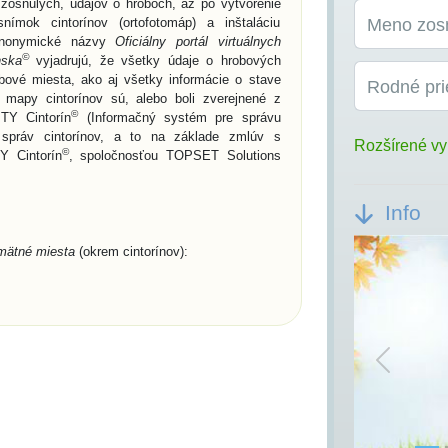
o zosnulých, údajov o hroboch, až po vytvorenie
snímok cintorínov (ortofotomáp) a inštaláciu
Meno zos
 Synonymické názvy
Oficiálny portál virtuálnych
©
nska
vyjadrujú, že všetky údaje o hrobových
bové miesta, ako aj všetky informácie o stave
Rodné pri
e mapy cintorínov sú, alebo boli zverejnené z
©
TY Cintorín
(Informačný systém pre správu
h správ cintorínov, a to na základe zmlúv s
Rozšírené vy
©
Y Cintorín
, spoločnosťou TOPSET Solutions
Info
mätné miesta
(okrem cintorínov):
í/miest a názvov pamätných miest,
h miestach podľa priezviska, mena a rodného
Previou
mu narodenia, dátumu úmrtia, polohy hrobového
mesta, alebo na všetkých cintorínoch obcí/miest