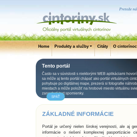
Pretože ná
Home
Produkty a služby
Citáty
O cintoríno
Tento portál
Často sa v súvislosti s niektorými WEB aplikáciami hovorí
sa môže aj tento portál chápať ako portál virtuálnych cint
pohybuje po digitálnej mape, prezerá si fotografie náhr
miestach a môže položiť na hrobové miesto virtuálnu svieč
zanechať text spomienky.
SPÄŤ
ZÁKLADNÉ INFORMÁCIE
Portál je určený nielen širokej verejnosti, ale aj
informácie o riešení komplexnej pasportizácie c