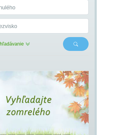
nulého
ezvisko
hľadávanie
s
Next