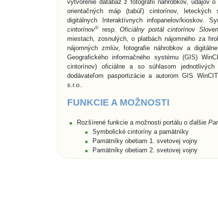
vytvorenie databáz z fotografií náhrobkov, údajov 
orientačných máp (tabúľ) cintorínov, leteckých 
digitálnych Interaktívnych infopanelov/kioskov.
©
cintorínov
resp.
Oficiálny portál cintorínov Slove
miestach, zosnulých, o platbách nájomného za hro
nájomných zmlúv, fotografie náhrobkov a digitáln
Geografického informačného systému (GIS) WinCI
cintorínov) oficiálne a so súhlasom jednotlivýc
dodávateľom pasportizácie a autorom GIS WinCIT
s.r.o..
FUNKCIE A MOŽNOSTI
Rozšírené funkcie a možnosti portálu o ďalšie
Pa
Symbolické cintoríny a pamätníky
Pamätníky obetiam 1. svetovej vojny
Pamätníky obetiam 2. svetovej vojny
Vyhľadávanie
Pamätných miest
podľa názvov obc
Vyhľadávanie údajov o zosnulých a o hrobovýc
priezviska (len pre cintoríny),
Rozšírené vyhľadávanie zosnulých aj podľa dátu
miesta, a to buď na cintorínoch konkrétnej obce/
umiestnených na portáli,