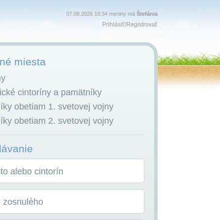
07.08.2026 10:34 meniny má
Štefánia
Prihlásiť
/
Registrovať
é miesta
ny
cké cintoríny a pamätníky
ky obetiam 1. svetovej vojny
ky obetiam 2. svetovej vojny
dávanie
o alebo cintorín
o zosnulého