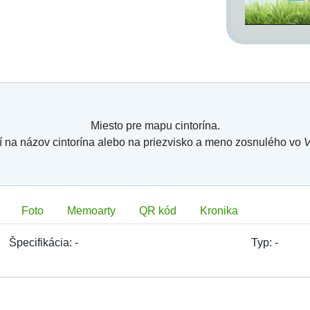
symbolických cintorínoch a/alebo pamätníkoch
ste,
cintorína v
Karte hrobového miesta
s fotografiou
 jednotlivé záložky -
Hrobové miesto
,
Zosnulí
,
hrobového miesta, dĺžka, šírka, plocha a hĺbka
hádzajúce číslo hrobového miesta, chránenie
ormácia o vojnovom hrobovom mieste, údaje o
ej zmluve (ak ich správa konkrétneho cintorína
Miesto pre mapu cintorína.
í na názov cintorína alebo na priezvisko a meno zosnulého vo
V
o a meno zosnulých pochovaných v hrobovom
a, pochovania atď.,
m mieste digitálnej mapy memoarty - sviečku,
nia (24 - 48 h) postupne (v piatich fázach)
 hrobové miesto kvety, kytice alebo vence a
Foto
Memoarty
QR kód
Kronika
aj text spomienky s menom,
hľadovou orientačnou mapou a ortofotomapou s
Špecifikácia:
-
Typ:
-
 čísiel sektorov a radov. Mapa sa dá vystrediť,
jej mierka, filtrovať zobrazovanie hrobových
osť digitálnej mapy a ortofotomapy ...,
apou a vice versa.