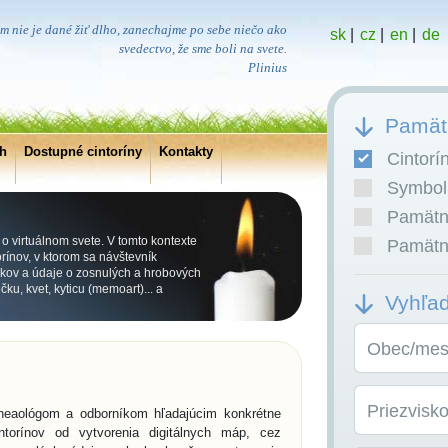
m nie je dané žiť dlho, zanechajme po sebe niečo ako
sk
|
cz
|
en
|
de
svedectvo, že sme boli na svete.
Plinius
Pamätn
ch
Dostupné cintoríny
Kontakty
Cintorí
Symboli
Pamätní
 o virtuálnom svete. V tomto kontexte
Pamätní
orínov, v ktorom sa návštevník
obkov a údaje o zosnulých a hrobových
ku, kvet, kyticu (memoart)... a
Vyhľa
Obec/mest
Priezvisk
 geneaológom a odborníkom hľadajúcim konkrétne
intorínov od vytvorenia digitálnych máp, cez