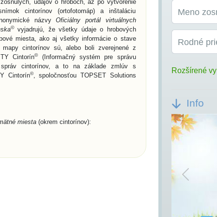
o zosnulých, údajov o hroboch, až po vytvorenie
snímok cintorínov (ortofotomáp) a inštaláciu
Meno zos
 Synonymické názvy
Oficiálny portál virtuálnych
©
nska
vyjadrujú, že všetky údaje o hrobových
bové miesta, ako aj všetky informácie o stave
Rodné pri
e mapy cintorínov sú, alebo boli zverejnené z
©
TY Cintorín
(Informačný systém pre správu
h správ cintorínov, a to na základe zmlúv s
Rozšírené vy
©
Y Cintorín
, spoločnosťou TOPSET Solutions
Info
mätné miesta
(okrem cintorínov):
í/miest a názvov pamätných miest,
h miestach podľa priezviska, mena a rodného
Previou
mu narodenia, dátumu úmrtia, polohy hrobového
mesta, alebo na všetkých cintorínoch obcí/miest