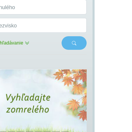
nulého
ezvisko
hľadávanie
s
Next