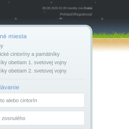
08.08.2026 01:09 meniny má
Oskár
Prihlásiť
/
Registrovať
é miesta
ny
cké cintoríny a pamätníky
ky obetiam 1. svetovej vojny
ky obetiam 2. svetovej vojny
dávanie
o alebo cintorín
o zosnulého