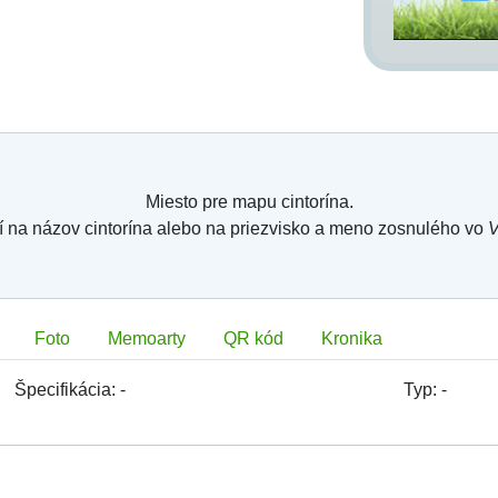
symbolických cintorínoch a/alebo pamätníkoch
ste,
cintorína v
Karte hrobového miesta
s fotografiou
 jednotlivé záložky -
Hrobové miesto
,
Zosnulí
,
hrobového miesta, dĺžka, šírka, plocha a hĺbka
hádzajúce číslo hrobového miesta, chránenie
ormácia o vojnovom hrobovom mieste, údaje o
ej zmluve (ak ich správa konkrétneho cintorína
Miesto pre mapu cintorína.
í na názov cintorína alebo na priezvisko a meno zosnulého vo
V
o a meno zosnulých pochovaných v hrobovom
a, pochovania atď.,
m mieste digitálnej mapy memoarty - sviečku,
nia (24 - 48 h) postupne (v piatich fázach)
 hrobové miesto kvety, kytice alebo vence a
Foto
Memoarty
QR kód
Kronika
aj text spomienky s menom,
hľadovou orientačnou mapou a ortofotomapou s
Špecifikácia:
-
Typ:
-
 čísiel sektorov a radov. Mapa sa dá vystrediť,
jej mierka, filtrovať zobrazovanie hrobových
osť digitálnej mapy a ortofotomapy ...,
apou a vice versa.