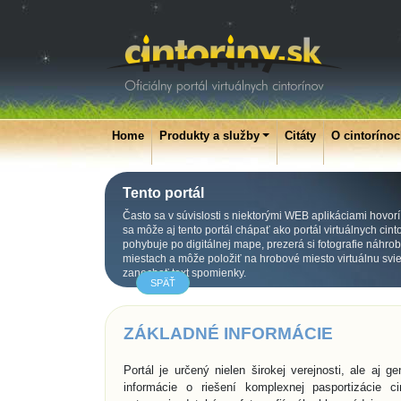
Home
Produkty a služby
Citáty
O cintoríno
Tento portál
Často sa v súvislosti s niektorými WEB aplikáciami hovorí
sa môže aj tento portál chápať ako portál virtuálnych cint
pohybuje po digitálnej mape, prezerá si fotografie náhr
miestach a môže položiť na hrobové miesto virtuálnu svieč
zanechať text spomienky.
SPÄŤ
ZÁKLADNÉ INFORMÁCIE
Portál je určený nielen širokej verejnosti, ale aj
informácie o riešení komplexnej pasportizácie c