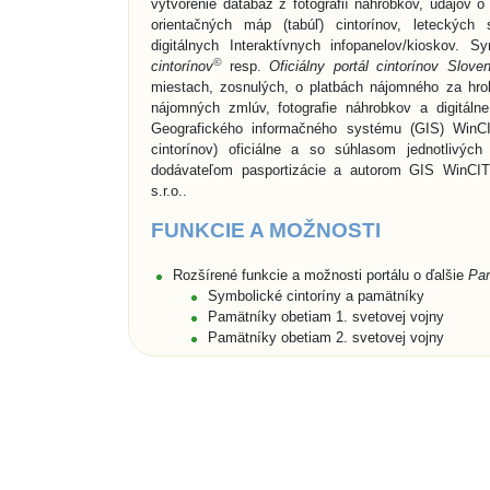
vytvorenie databáz z fotografií náhrobkov, údajov 
orientačných máp (tabúľ) cintorínov, leteckých 
digitálnych Interaktívnych infopanelov/kioskov.
©
cintorínov
resp.
Oficiálny portál cintorínov Slove
miestach, zosnulých, o platbách nájomného za hro
nájomných zmlúv, fotografie náhrobkov a digitáln
Geografického informačného systému (GIS) WinCI
cintorínov) oficiálne a so súhlasom jednotlivýc
dodávateľom pasportizácie a autorom GIS WinCIT
s.r.o..
FUNKCIE A MOŽNOSTI
Rozšírené funkcie a možnosti portálu o ďalšie
Pa
Symbolické cintoríny a pamätníky
Pamätníky obetiam 1. svetovej vojny
Pamätníky obetiam 2. svetovej vojny
Vyhľadávanie
Pamätných miest
podľa názvov obc
Vyhľadávanie údajov o zosnulých a o hrobovýc
priezviska (len pre cintoríny),
Rozšírené vyhľadávanie zosnulých aj podľa dátu
miesta, a to buď na cintorínoch konkrétnej obce/
umiestnených na portáli,