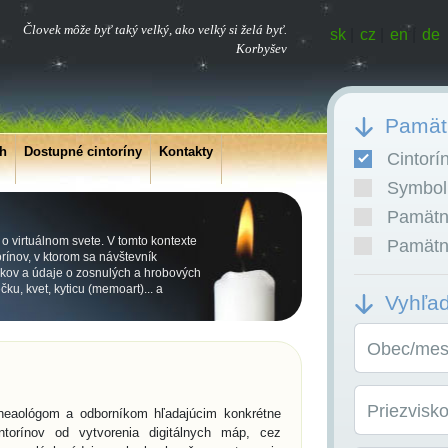
Človek môže byť taký velký, ako velký si želá byť.
sk
|
cz
|
en
|
de
Korbyšev
Pamätn
ch
Dostupné cintoríny
Kontakty
Cintorí
Symboli
Pamätní
 o virtuálnom svete. V tomto kontexte
Pamätní
orínov, v ktorom sa návštevník
obkov a údaje o zosnulých a hrobových
ku, kvet, kyticu (memoart)... a
Vyhľa
Obec/mest
Priezvisk
 geneaológom a odborníkom hľadajúcim konkrétne
intorínov od vytvorenia digitálnych máp, cez