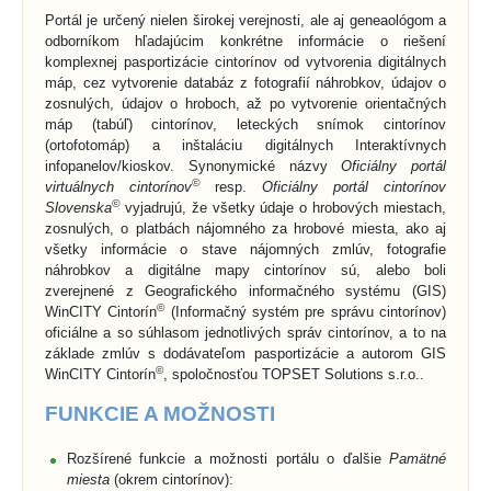
Portál je určený nielen širokej verejnosti, ale aj geneaológom a
odborníkom hľadajúcim konkrétne informácie o riešení
komplexnej pasportizácie cintorínov od vytvorenia digitálnych
máp, cez vytvorenie databáz z fotografií náhrobkov, údajov o
zosnulých, údajov o hroboch, až po vytvorenie orientačných
máp (tabúľ) cintorínov, leteckých snímok cintorínov
(ortofotomáp) a inštaláciu digitálnych Interaktívnych
infopanelov/kioskov. Synonymické názvy
Oficiálny portál
©
virtuálnych cintorínov
resp.
Oficiálny portál cintorínov
©
Slovenska
vyjadrujú, že všetky údaje o hrobových miestach,
zosnulých, o platbách nájomného za hrobové miesta, ako aj
všetky informácie o stave nájomných zmlúv, fotografie
náhrobkov a digitálne mapy cintorínov sú, alebo boli
zverejnené z Geografického informačného systému (GIS)
©
WinCITY Cintorín
(Informačný systém pre správu cintorínov)
oficiálne a so súhlasom jednotlivých správ cintorínov, a to na
základe zmlúv s dodávateľom pasportizácie a autorom GIS
©
WinCITY Cintorín
, spoločnosťou TOPSET Solutions s.r.o..
FUNKCIE A MOŽNOSTI
Rozšírené funkcie a možnosti portálu o ďalšie
Pamätné
miesta
(okrem cintorínov):