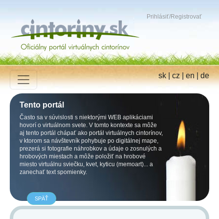
Prihlásiť
/
Registrovať
sk
|
cz
|
en
|
de
Tento portál
Často sa v súvislosti s niektorými WEB aplikáciami
hovorí o virtuálnom svete. V tomto kontexte sa môže
aj tento portál chápať ako portál virtuálnych cintorínov,
v ktorom sa návštevník pohybuje po digitálnej mape,
prezerá si fotografie náhrobkov a údaje o zosnulých a
hrobových miestach a môže položiť na hrobové
miesto virtuálnu sviečku, kvet, kyticu (memoart)... a
zanechať text spomienky.
SPÄŤ