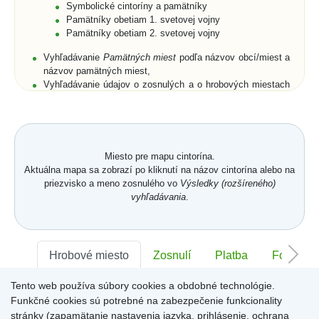
Symbolické cintoríny a pamätníky
Pamätníky obetiam 1. svetovej vojny
Pamätníky obetiam 2. svetovej vojny
Vyhľadávanie
Pamätných miest
podľa názvov obcí/miest a
názvov pamätných miest,
Vyhľadávanie údajov o zosnulých a o hrobových miestach
podľa priezviska, mena a rodného priezviska (len pre
cintoríny),
Rozšírené vyhľadávanie zosnulých aj podľa dátumu
narodenia, dátumu úmrtia, polohy hrobového miesta, a to
buď na cintorínoch konkrétnej obce/mesta, alebo na
Miesto pre mapu cintorína.
všetkých cintorínoch obcí/miest umiestnených na portáli,
Aktuálna mapa sa zobrazí po kliknutí na názov cintorína alebo na
Zobrazenie zoznamov zosnulých na vyhľadaných
priezvisko a meno zosnulého vo
Výsledky (rozšíreného)
symbolických cintorínoch a/alebo pamätníkoch s
vyhľadávania
.
fotogalériami,
Vyhľadanie všetkých pamätných miest v obci/meste,
Prehľadné usporiadanie databázových záznamov cintorína
v
Karte hrobového miesta
s fotografiou náhrobku.
Karta
Hrobové miesto
Zosnulí
Platba
Foto
hrobového miesta
je členená na jednotlivé záložky -
Hrobové miesto
,
Zosnulí
,
Platba
,
Foto
,
Memoarty
,
QR kód
,
Tento web používa súbory cookies a obdobné technológie.
Sektor:
Kronika
-
,
Rad:
-
Číslo:
-
Funkčné cookies sú potrebné na zabezpečenie funkcionality
Záložka
Hrobové miesto
obsahuje položky: číslo hrobového
miesta, dĺžka, šírka, plocha a hĺbka hrobového miesta,
stránky (zapamätanie nastavenia jazyka, prihlásenie, ochrana