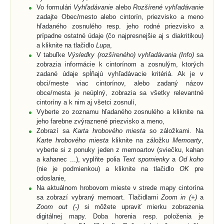
Vo formulári
Vyhľadávanie
alebo
Rozšírené vyhľadávanie
zadajte Obec/mesto alebo cintorín, priezvisko a meno
hľadaného zosnulého resp. jeho rodné priezvisko a
prípadne ostatné údaje (čo najpresnejšie aj s diakritikou)
a kliknite na tlačidlo
Lupa
,
V tabuľke
Výsledky (rozšíreného) vyhľadávania (Info)
sa
zobrazia informácie k cintorínom a zosnulým, ktorých
zadané údaje spĺňajú vyhľadávacie kritériá. Ak je v
obci/meste viac cintorínov, alebo zadaný názov
obce/mesta je neúplný, zobrazia sa všetky relevantné
cintoríny a k nim aj všetci zosnulí,
Vyberte zo zoznamu hľadaného zosnulého a kliknite na
jeho farebne zvýraznené priezvisko a meno,
Zobrazí sa
Karta hrobového miesta
so záložkami. Na
Karte hrobového miesta
kliknite na záložku
Memoarty
,
vyberte si z ponuky jeden z memoartov (sviečku, kahan
a kahanec ...), vyplňte polia
Text spomienky
a
Od koho
(nie je podmienkou) a kliknite na tlačidlo
OK
pre
odoslanie,
Na aktuálnom hrobovom mieste v strede mapy cintorína
sa zobrazí vybraný memoart. Tlačidlami
Zoom in (+)
a
Zoom out (-)
si môžete upraviť mierku zobrazenia
digitálnej mapy. Doba horenia resp. položenia je