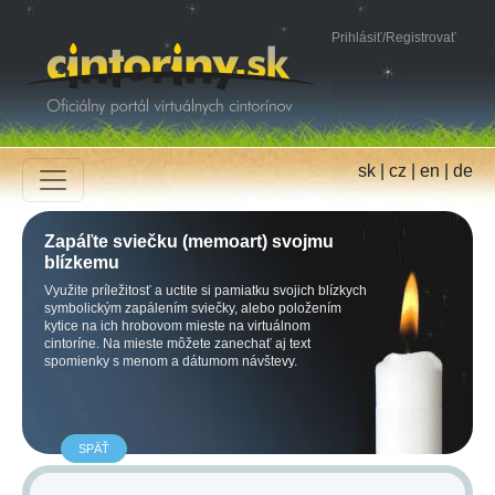
Prihlásiť
/
Registrovať
sk
|
cz
|
en
|
de
Zapáľte sviečku (memoart) svojmu
blízkemu
Využite príležitosť a uctite si pamiatku svojich blízkych
symbolickým zapálením sviečky, alebo položením
kytice na ich hrobovom mieste na virtuálnom
cintoríne. Na mieste môžete zanechať aj text
spomienky s menom a dátumom návštevy.
SPÄŤ