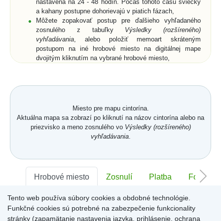
nastavená na 24 - 48 hodín. Počas tohoto času sviečky
a kahany postupne dohorievajú v piatich fázach,
Môžete zopakovať postup pre ďalšieho vyhľadaného
zosnulého z tabuľky
Výsledky (rozšíreného)
vyhľadávania
, alebo položiť memoart skráteným
postupom na iné hrobové miesto na digitálnej mape
dvojitým kliknutím na vybrané hrobové miesto,
Ak si z ponuky memoartov vyberiete memoart a
kliknutím ho umiestnite na hrobové miesto na digitálnej
mape, nemusíte vyplniť pole
Text spomienky
a
Od koho
,
ale môžete prejsť na digitálnu mapu buď cez vyznačený
text nad memoartami, alebo cez ikonu
Mapa
.
Miesto pre mapu cintorína.
Aktuálna mapa sa zobrazí po kliknutí na názov cintorína alebo na
priezvisko a meno zosnulého vo
Výsledky (rozšíreného)
vyhľadávania
.
Hrobové miesto
Zosnulí
Platba
Foto
Tento web používa súbory cookies a obdobné technológie.
Sektor:
-
Rad:
-
Číslo:
-
Funkčné cookies sú potrebné na zabezpečenie funkcionality
stránky (zapamätanie nastavenia jazyka, prihlásenie, ochrana