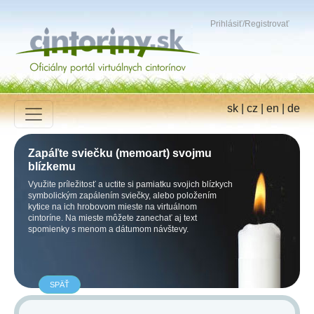
Prihlásiť
/
Registrovať
sk
|
cz
|
en
|
de
Zapáľte sviečku (memoart) svojmu
blízkemu
Využite príležitosť a uctite si pamiatku svojich blízkych
symbolickým zapálením sviečky, alebo položením
kytice na ich hrobovom mieste na virtuálnom
cintoríne. Na mieste môžete zanechať aj text
spomienky s menom a dátumom návštevy.
SPÄŤ