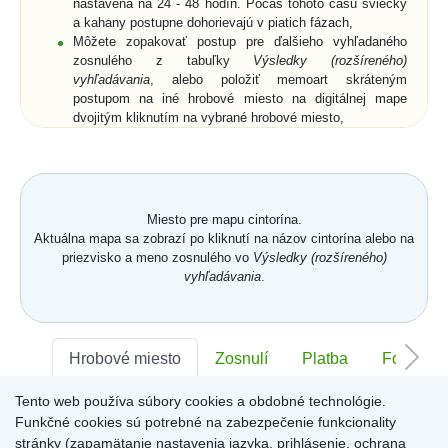
nastavená na 24 - 48 hodín. Počas tohoto času sviečky
a kahany postupne dohorievajú v piatich fázach,
Môžete zopakovať postup pre ďalšieho vyhľadaného
zosnulého z tabuľky
Výsledky (rozšíreného)
vyhľadávania
, alebo položiť memoart skráteným
postupom na iné hrobové miesto na digitálnej mape
dvojitým kliknutím na vybrané hrobové miesto,
Ak si z ponuky memoartov vyberiete memoart a
kliknutím ho umiestnite na hrobové miesto na digitálnej
mape, nemusíte vyplniť pole
Text spomienky
a
Od koho
,
ale môžete prejsť na digitálnu mapu buď cez vyznačený
text nad memoartami, alebo cez ikonu
Mapa
.
Miesto pre mapu cintorína.
Aktuálna mapa sa zobrazí po kliknutí na názov cintorína alebo na
priezvisko a meno zosnulého vo
Výsledky (rozšíreného)
vyhľadávania
.
Hrobové miesto
Zosnulí
Platba
Foto
Tento web používa súbory cookies a obdobné technológie.
Sektor:
-
Rad:
-
Číslo:
-
Funkčné cookies sú potrebné na zabezpečenie funkcionality
stránky (zapamätanie nastavenia jazyka, prihlásenie, ochrana