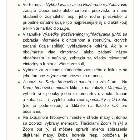
Vo formulári
Vyhľadávanie
alebo
Rozšírené vyhľadávanie
zadajte Obec/mesto alebo cintorín, priezvisko a meno
hľadaného zosnulého resp. jeho rodné priezvisko a
prípadne ostatné údaje (čo najpresnejšie aj s diakritikou)
a kliknite na tlačidlo
Lupa
,
V tabuľke
Výsledky (rozšíreného) vyhľadávania (Info)
sa
zobrazia informácie k cintorínom a zosnulým, ktorých
zadané údaje spĺňajú vyhľadávacie kritériá. Ak je v
obci/meste viac cintorínov, alebo zadaný názov
obce/mesta je neúplný, zobrazia sa všetky relevantné
cintoríny a k nim aj všetci zosnulí,
Vyberte zo zoznamu hľadaného zosnulého a kliknite na
jeho farebne zvýraznené priezvisko a meno,
Zobrazí sa
Karta hrobového miesta
so záložkami. Na
Karte hrobového miesta
kliknite na záložku
Memoarty
,
vyberte si z ponuky jeden z memoartov (sviečku, kahan
a kahanec ...), vyplňte polia
Text spomienky
a
Od koho
(nie je podmienkou) a kliknite na tlačidlo
OK
pre
odoslanie,
Na aktuálnom hrobovom mieste v strede mapy cintorína
sa zobrazí vybraný memoart. Tlačidlami
Zoom in (+)
a
Zoom out (-)
si môžete upraviť mierku zobrazenia
digitálnej mapy. Doba horenia resp. položenia je