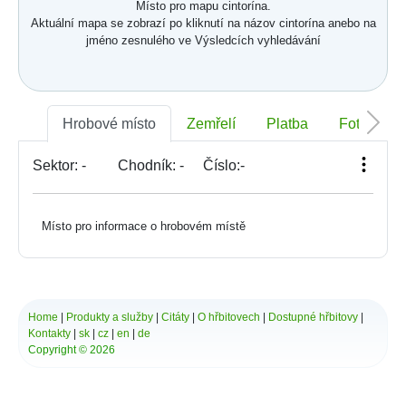
Místo pro mapu cintorína.
Aktuální mapa se zobrazí po kliknutí na názov cintorína anebo na
jméno zesnulého ve Výsledcích vyhledávání
Hrobové místo
Zemřelí
Platba
Foto
Sektor:
-
Chodník:
-
Číslo:
-
Místo pro informace o hrobovém místě
Home
|
Produkty a služby
|
Citáty
|
O hřbitovech
|
Dostupné hřbitovy
|
Kontakty
|
sk
|
cz
|
en
|
de
Copyright © 2026