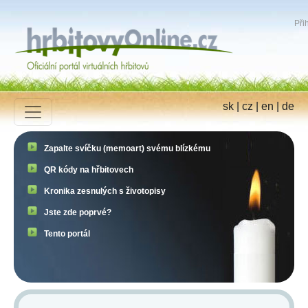
Přih
sk
|
cz
|
en
|
de
Zapalte svíčku (memoart) svému blízkému
QR kódy na hřbitovech
Kronika zesnulých s životopisy
Jste zde poprvé?
Tento portál