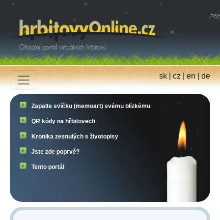
Přih
sk
|
cz
|
en
|
de
Zapalte svíčku (memoart) svému blízkému
QR kódy na hřbitovech
Kronika zesnulých s životopisy
Jste zde poprvé?
Tento portál