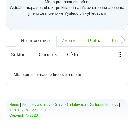
Místo pro mapu cintorína.
Aktuální mapa se zobrazí po kliknutí na názov cintorína anebo na
jméno zesnulého ve Výsledcích vyhledávání
Hrobové místo
Zemřelí
Platba
Foto
Sektor:
-
Chodník:
-
Číslo:
-
Místo pro informace o hrobovém místě
Home
|
Produkty a služby
|
Citáty
|
O hřbitovech
|
Dostupné hřbitovy
|
Kontakty
|
sk
|
cz
|
en
|
de
Copyright © 2026