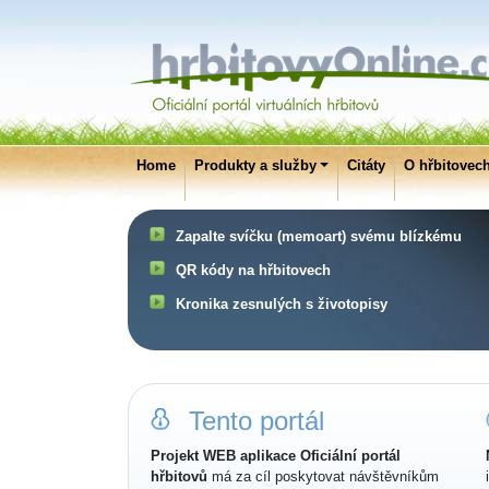
Home
Produkty a služby
Citáty
O hřbitovec
Zapalte svíčku (memoart) svému blízkému
QR kódy na hřbitovech
Kronika zesnulých s životopisy
Tento portál
Projekt WEB aplikace Oficiální portál
hřbitovů
má za cíl poskytovat návštěvníkům