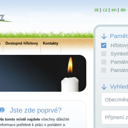
sk
|
cz
|
en
|
de
Pamětn
h
Dostupné hřbitovy
Kontakty
Hřbitov
Symboli
Památní
Památní
Vyhle
Obec/měst
Jste zde poprvé?
Příjmení 
Na tomto místě najdete
všechny důležité
informace potřebné k práci s portálem a