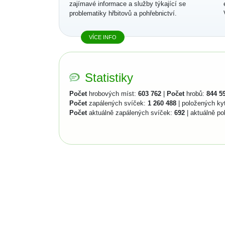
zajímavé informace a služby týkající se
problematiky hřbitovů a pohřebnictví.
VÍCE INFO
Statistiky
Počet
hrobových míst:
603 762
|
Počet
hrobů:
844 5
Počet
zapálených svíček:
1 260 488
| položených ky
Počet
aktuálně zapálených svíček:
692
| aktuálně po