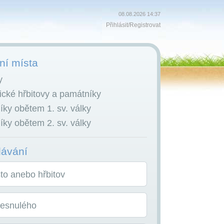
08.08.2026 14:37
Přihlásit
/
Registrovat
í místa
y
cké hřbitovy a památníky
ky obětem 1. sv. války
ky obětem 2. sv. války
dávání
o anebo hřbitov
zesnulého