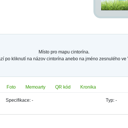
Místo pro mapu cintorína.
zí po kliknutí na názov cintorína anebo na jméno zesnulého ve
Foto
Memoarty
QR kód
Kronika
Specifikace:
-
Typ:
-