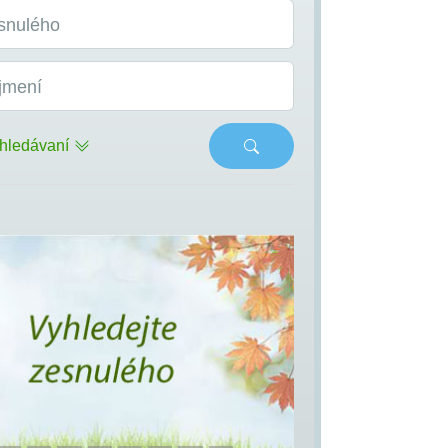
snulého
jmení
hledávaní
s
Next