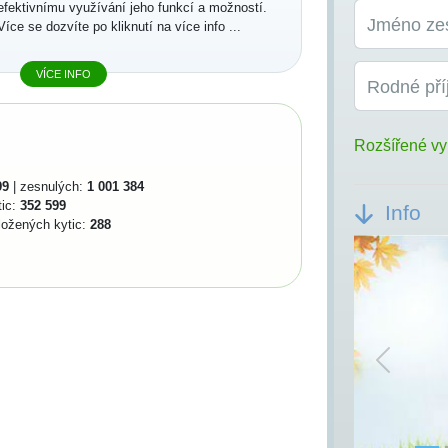
efektivnímu využívání jeho funkcí a možností.
Jméno ze
Více se dozvíte po kliknutí na více info ...
VÍCE INFO
Rodné pří
Rozšířené vy
99
| zesnulých:
1 001 384
tic:
352 599
Info
ložených kytic:
288
Previou