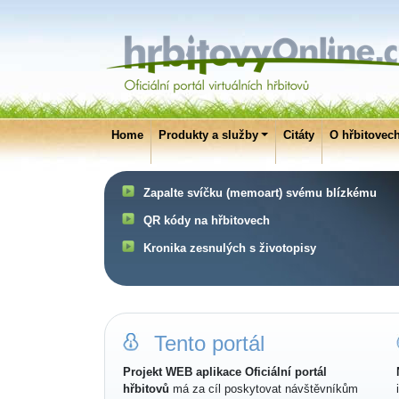
Home
Produkty a služby
Citáty
O hřbitovec
Zapalte svíčku (memoart) svému blízkému
QR kódy na hřbitovech
Kronika zesnulých s životopisy
Tento portál
Projekt WEB aplikace Oficiální portál
hřbitovů
má za cíl poskytovat návštěvníkům