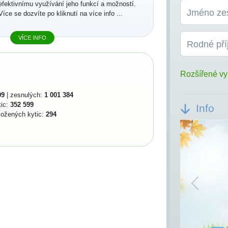
efektivnímu využívání jeho funkcí a možností.
Jméno ze
Více se dozvíte po kliknutí na více info ...
VÍCE INFO
Rodné pří
Rozšířené vy
99
| zesnulých:
1 001 384
tic:
352 599
Info
ložených kytic:
294
Previou