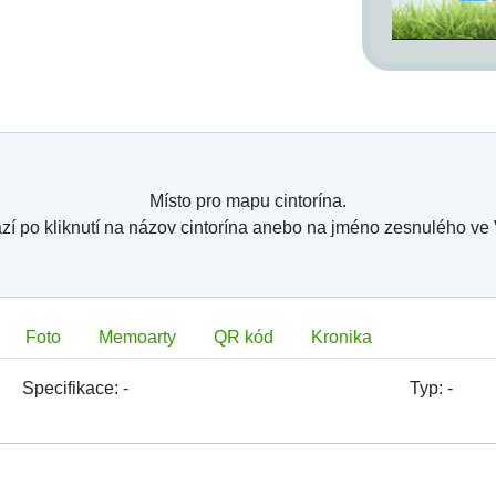
Místo pro mapu cintorína.
zí po kliknutí na názov cintorína anebo na jméno zesnulého ve
Foto
Memoarty
QR kód
Kronika
Specifikace:
-
Typ:
-