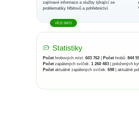
zajímavé informace a služby týkající se
problematiky hřbitovů a pohřebnictví.
VÍCE INFO
Statistiky
Počet
hrobových míst:
603 762
|
Počet
hrobů:
844 5
Počet
zapálených svíček:
1 260 483
| položených ky
Počet
aktuálně zapálených svíček:
698
| aktuálně po