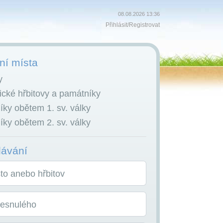
08.08.2026 13:36
Přihlásit
/
Registrovat
í místa
y
cké hřbitovy a památníky
ky obětem 1. sv. války
ky obětem 2. sv. války
dávání
o anebo hřbitov
zesnulého