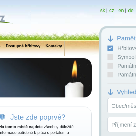
sk
|
cz
|
en
|
de
Pamětn
h
Dostupné hřbitovy
Kontakty
Hřbitov
Symboli
Památní
Památní
Vyhle
Obec/měst
Jste zde poprvé?
Příjmení 
Na tomto místě najdete
všechny důležité
informace potřebné k práci s portálem a