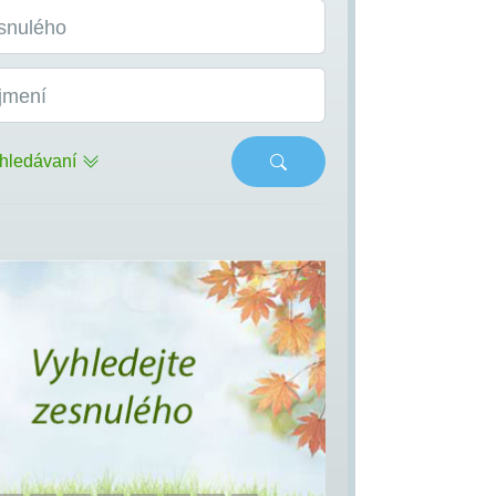
snulého
jmení
hledávaní
s
Next