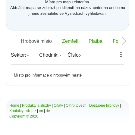
Místo pro mapu cintorína.
Aktuální mapa se zobrazí po kliknutí na názov cintorína anebo na
jméno zesnulého ve Výsledcích vyhledávání
Hrobové místo
Zemřelí
Platba
Foto
Sektor:
-
Chodník:
-
Číslo:
-
Místo pro informace o hrobovém místě
Home
|
Produkty a služby
|
Citáty
|
O hřbitovech
|
Dostupné hřbitovy
|
Kontakty
|
sk
|
cz
|
en
|
de
Copyright © 2026