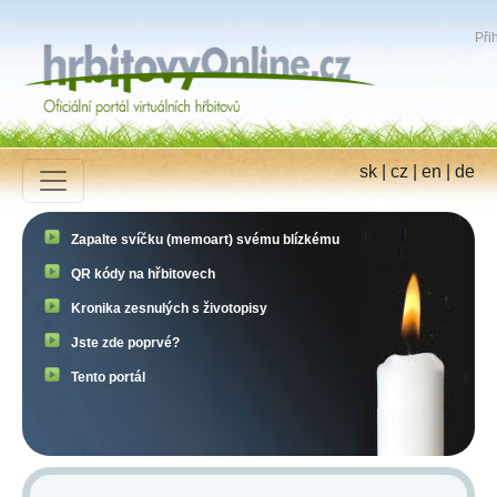
Přih
sk
|
cz
|
en
|
de
Zapalte svíčku (memoart) svému blízkému
QR kódy na hřbitovech
Kronika zesnulých s životopisy
Jste zde poprvé?
Tento portál