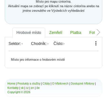
Místo pro mapu cintorína.
Aktuální mapa se zobrazí po kliknutí na názov cintorína anebo na
jméno zesnulého ve Výsledcích vyhledávání
Hrobové místo
Zemřelí
Platba
Foto
Sektor:
-
Chodník:
-
Číslo:
-
Místo pro informace o hrobovém místě
Home
|
Produkty a služby
|
Citáty
|
O hřbitovech
|
Dostupné hřbitovy
|
Kontakty
|
sk
|
cz
|
en
|
de
Copyright © 2026