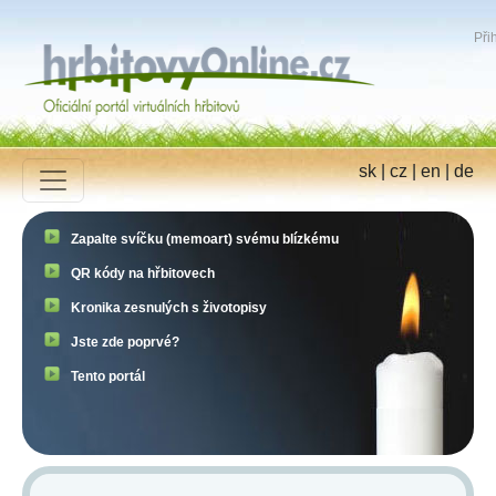
Přih
sk
|
cz
|
en
|
de
Zapalte svíčku (memoart) svému blízkému
QR kódy na hřbitovech
Kronika zesnulých s životopisy
Jste zde poprvé?
Tento portál