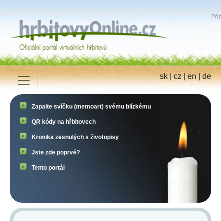
Přih
sk
|
cz
|
en
|
de
Zapalte svíčku (memoart) svému blízkému
QR kódy na hřbitovech
Kronika zesnulých s životopisy
Jste zde poprvé?
Tento portál