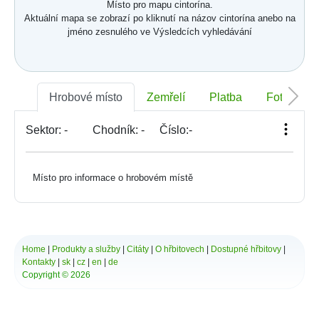
Místo pro mapu cintorína.
Aktuální mapa se zobrazí po kliknutí na názov cintorína anebo na
jméno zesnulého ve Výsledcích vyhledávání
Hrobové místo
Zemřelí
Platba
Foto
Sektor:
-
Chodník:
-
Číslo:
-
Místo pro informace o hrobovém místě
Home
|
Produkty a služby
|
Citáty
|
O hřbitovech
|
Dostupné hřbitovy
|
Kontakty
|
sk
|
cz
|
en
|
de
Copyright © 2026