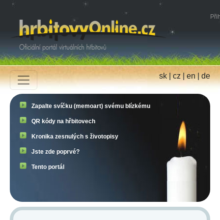
Přih
sk
|
cz
|
en
|
de
Zapalte svíčku (memoart) svému blízkému
QR kódy na hřbitovech
Kronika zesnulých s životopisy
Jste zde poprvé?
Tento portál