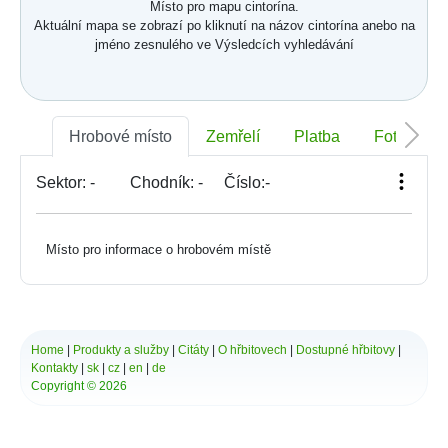
Místo pro mapu cintorína.
Aktuální mapa se zobrazí po kliknutí na názov cintorína anebo na
jméno zesnulého ve Výsledcích vyhledávání
Hrobové místo
Zemřelí
Platba
Foto
Sektor:
-
Chodník:
-
Číslo:
-
Místo pro informace o hrobovém místě
Home
|
Produkty a služby
|
Citáty
|
O hřbitovech
|
Dostupné hřbitovy
|
Kontakty
|
sk
|
cz
|
en
|
de
Copyright © 2026