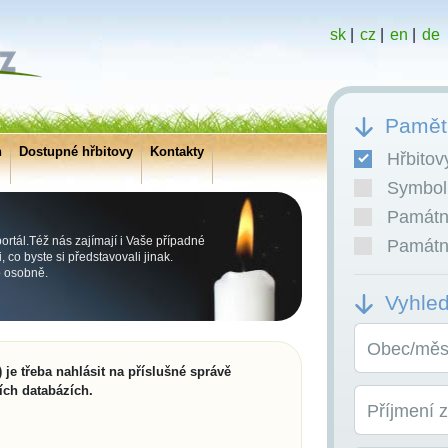
sk
|
cz
|
en
|
de
Pamětn
h
Dostupné hřbitovy
Kontakty
Hřbitov
Symboli
Památní
rtál.Též nás zajímají i Vaše případné
Památní
co byste si představovali jinak.
o osobně.
Vyhle
Obec/měst
 je třeba nahlásit na příslušné správě
ích databázích.
Příjmení 