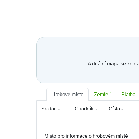
Telefonní číslo:
*
E-mail:
*
Vaše zpráva:
Aktuální mapa se zobra
Hrobové místo
Zemřelí
Platba
Sektor:
-
Chodník:
-
Číslo:
-
Místo pro informace o hrobovém místě