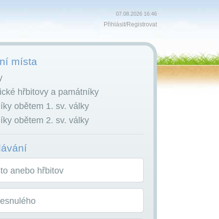
07.08.2026 16:46
Přihlásit
/
Registrovat
í místa
y
cké hřbitovy a památníky
ky obětem 1. sv. války
ky obětem 2. sv. války
dávání
o anebo hřbitov
zesnulého