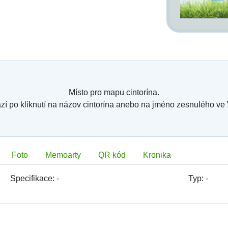
Místo pro mapu cintorína.
zí po kliknutí na názov cintorína anebo na jméno zesnulého ve
Foto
Memoarty
QR kód
Kronika
Specifikace:
-
Typ:
-