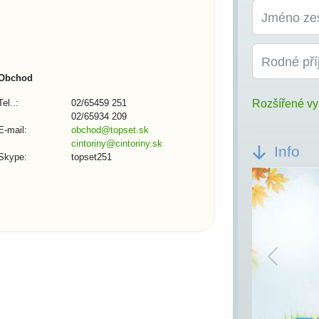
Jméno ze
Rodné pří
Obchod
Tel..:
02/65459 251
Rozšířené vy
02/65934 209
E-mail:
obchod@topset.sk
cintoriny@cintoriny.sk
Info
Skype:
topset251
Previou