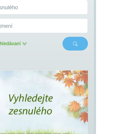
snulého
jmení
hledávaní
s
Next