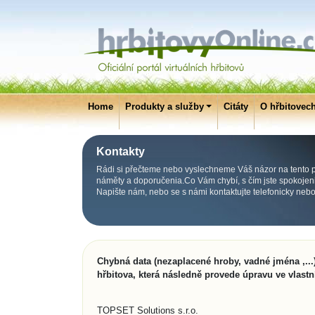
Home
Produkty a služby
Citáty
O hřbitovec
Kontakty
Rádi si přečteme nebo vyslechneme Váš názor na tento po
náměty a doporučenia.Co Vám chybí, s čím jste spokojeni, 
Napište nám, nebo se s námi kontaktujte telefonicky neb
Chybná data (nezaplacené hroby, vadné jména ,...)
hřbitova, která následně provede úpravu ve vlastn
TOPSET Solutions s.r.o.