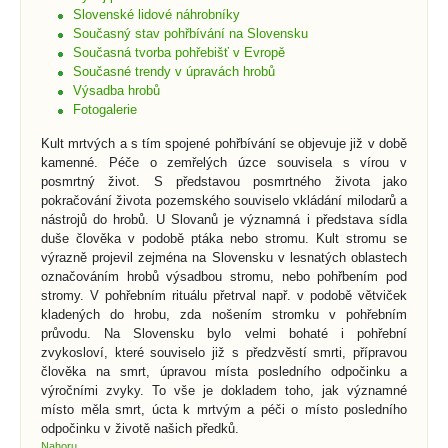
Slovenské lidové náhrobníky
Současný stav pohřbívání na Slovensku
Současná tvorba pohřebišť v Evropě
Současné trendy v úpravách hrobů
Výsadba hrobů
Fotogalerie
Kult mrtvých a s tím spojené pohřbívání se objevuje již v době
kamenné. Péče o zemřelých úzce souvisela s vírou v
posmrtný život. S představou posmrtného života jako
pokračování života pozemského souviselo vkládání milodarů a
nástrojů do hrobů. U Slovanů je významná i představa sídla
duše člověka v podobě ptáka nebo stromu. Kult stromu se
výrazně projevil zejména na Slovensku v lesnatých oblastech
označováním hrobů výsadbou stromu, nebo pohřbením pod
stromy. V pohřebním rituálu přetrval např. v podobě větviček
kladených do hrobu, zda nošením stromku v pohřebním
průvodu. Na Slovensku bylo velmi bohaté i pohřební
zvykosloví, které souviselo již s předzvěstí smrti, přípravou
člověka na smrt, úpravou místa posledního odpočinku a
výročními zvyky. To vše je dokladem toho, jak významné
místo měla smrt, úcta k mrtvým a péči o místo posledního
odpočinku v životě našich předků.
Nahoru