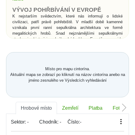
VÝVOJ POHŘBÍVÁNÍ V EVROPĚ
K nejstarším svědectvím, které nás informují o lidské
civilizaci, patří právě pohřebiště. V mladší době kamenné
vznikala první ranní sepulkrálna architektura ve formě
megalitických hrobů. Snad nejznámějšími sepulkrálnymi
stavbami v historii jsou královské hrobky v Egyptě - pyramidy
a skalní hroby v Údolí králů. Římané vynalezli pro pohřbívání
sociální systém. Pohřební spolky se staraly o pohřbívání
chudých do tzv. kolumbárií, kde se do výklenků umísťovaly po
dvě urny s popelem. Římské katakomby byly podzemní
pohřebiště pro kosterní pohřbívání a souvisely s přechodem od
Místo pro mapu cintorína.
spalování mrtvých ke kosternímu pohřbívání v 2.století n. l..
Aktuální mapa se zobrazí po kliknutí na názov cintorína anebo na
Pod vlivem křesťanství začíná v celé Evropě převládat
jméno zesnulého ve Výsledcích vyhledávání
kosterní pohřbívání nad spalováním, což je spojeno s vírou v
zmrtvýchvstání zemřelých. Od povolení křesťanství se
pohřbívání uskutečňuje přímo v chrámech a klášterech, nebo
ve vysvěcen půdě v jejich bezprostředním okolí.
Hrobové místo
Zemřelí
Platba
Foto
Významné změny pohřbíváni
nastaly až v době osvícenství,
Sektor:
-
Chodník:
-
Číslo:
-
kdy z hygienických důvodů byly
zrušeny hřbitovy v okolí