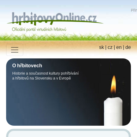
Přih
sk
|
cz
|
en
|
de
O hřbitovech
Historie a současnost kultury pohřbívání
a hřbitovů na Slovensku a v Evropě