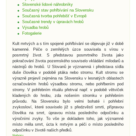
Slovenské lidové náhrobníky
Současný stav pohřbívání na Slovensku
Současná tvorba pohřebišť v Evropě
Současné trendy v úpravách hrobů
Výsadba hrobů
Fotogalerie
Kult mrtvých a s tím spojené pohřbívání se objevuje již v době
kamenné. Péče o zemřelých úzce souvisela s vírou v
posmrtný život. S představou posmrtného života jako
pokračování života pozemského souviselo vkládání milodarů a
nástrojů do hrobů. U Slovanů je významná i představa sídla
duše člověka v podobě ptáka nebo stromu. Kult stromu se
výrazně projevil zejména na Slovensku v lesnatých oblastech
označováním hrobů výsadbou stromu, nebo pohřbením pod
stromy. V pohřebním rituálu přetrval např. v podobě větviček
kladených do hrobu, zda nošením stromku v pohřebním
průvodu. Na Slovensku bylo velmi bohaté i pohřební
zvykosloví, které souviselo již s předzvěstí smrti, přípravou
člověka na smrt, úpravou místa posledního odpočinku a
výročními zvyky. To vše je dokladem toho, jak významné
místo měla smrt, úcta k mrtvým a péči o místo posledního
odpočinku v životě našich předků.
Nahoru