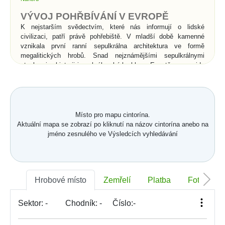
VÝVOJ POHŘBÍVÁNÍ V EVROPĚ
K nejstarším svědectvím, které nás informují o lidské
civilizaci, patří právě pohřebiště. V mladší době kamenné
vznikala první ranní sepulkrálna architektura ve formě
megalitických hrobů. Snad nejznámějšími sepulkrálnymi
stavbami v historii jsou královské hrobky v Egyptě - pyramidy
a skalní hroby v Údolí králů. Římané vynalezli pro pohřbívání
sociální systém. Pohřební spolky se staraly o pohřbívání
chudých do tzv. kolumbárií, kde se do výklenků umísťovaly po
dvě urny s popelem. Římské katakomby byly podzemní
pohřebiště pro kosterní pohřbívání a souvisely s přechodem od
Místo pro mapu cintorína.
spalování mrtvých ke kosternímu pohřbívání v 2.století n. l..
Aktuální mapa se zobrazí po kliknutí na názov cintorína anebo na
Pod vlivem křesťanství začíná v celé Evropě převládat
jméno zesnulého ve Výsledcích vyhledávání
kosterní pohřbívání nad spalováním, což je spojeno s vírou v
zmrtvýchvstání zemřelých. Od povolení křesťanství se
pohřbívání uskutečňuje přímo v chrámech a klášterech, nebo
ve vysvěcen půdě v jejich bezprostředním okolí.
Hrobové místo
Zemřelí
Platba
Foto
Významné změny pohřbíváni
nastaly až v době osvícenství,
Sektor:
-
Chodník:
-
Číslo:
-
kdy z hygienických důvodů byly
zrušeny hřbitovy v okolí