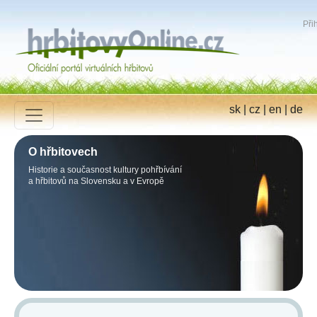
Přih
sk
|
cz
|
en
|
de
O hřbitovech
Historie a současnost kultury pohřbívání
a hřbitovů na Slovensku a v Evropě