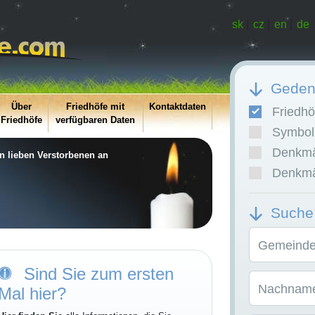
sk
|
cz
|
en
|
de
Gedenk
Über
Friedhöfe mit
Kontaktdaten
Friedhö
Friedhöfe
verfügbaren Daten
Symboli
Denkmäl
en lieben Verstorbenen an
Denkmäl
Suche
Gemeinde/
Sind Sie zum ersten
Nachname
Mal hier?