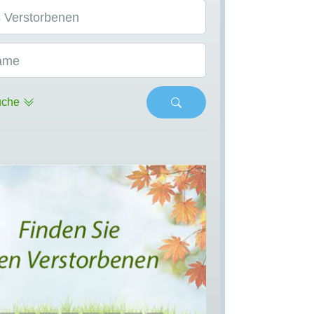
 Verstorbenen
ame
uche
s
Next