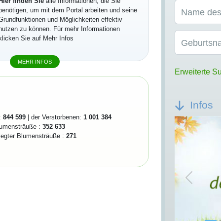
Hier finden Sie
alle Informationen, die Sie
benötigen, um mit dem Portal arbeiten und seine
Name des
Grundfunktionen und Möglichkeiten effektiv
nutzen zu können. Für mehr Informationen
klicken Sie auf Mehr Infos
Geburtsn
MEHR INFOS
Erweiterte S
Infos
:
844 599
| der Verstorbenen:
1 001 384
lumensträuße :
352 633
elegter Blumensträuße :
271
Previou