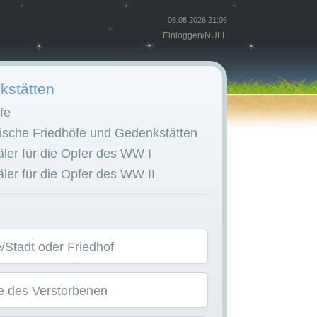
08.08.2026 21:06
Einloggen
/
NULL
stätten
fe
sche Friedhöfe und Gedenkstätten
er für die Opfer des WW I
er für die Opfer des WW II
Stadt oder Friedhof
 des Verstorbenen