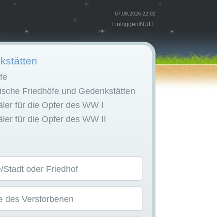
07.08.2026 22:02
Einloggen
/
NULL
stätten
fe
sche Friedhöfe und Gedenkstätten
er für die Opfer des WW I
er für die Opfer des WW II
Stadt oder Friedhof
 des Verstorbenen