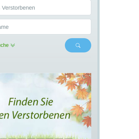
 Verstorbenen
ame
uche
s
Next