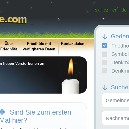
sk
|
cz
|
en
|
de
Gedenk
Über
Friedhöfe mit
Kontaktdaten
Friedhö
Friedhöfe
verfügbaren Daten
Symboli
Denkmäl
en lieben Verstorbenen an
Denkmäl
Suche
Gemeinde/
Sind Sie zum ersten
Nachname
Mal hier?