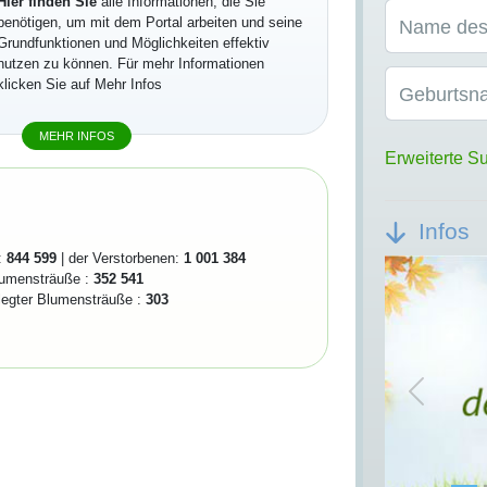
Hier finden Sie
alle Informationen, die Sie
benötigen, um mit dem Portal arbeiten und seine
Name des
Grundfunktionen und Möglichkeiten effektiv
nutzen zu können. Für mehr Informationen
klicken Sie auf Mehr Infos
Geburtsn
MEHR INFOS
Erweiterte S
Infos
:
844 599
| der Verstorbenen:
1 001 384
lumensträuße :
352 541
elegter Blumensträuße :
303
Previou