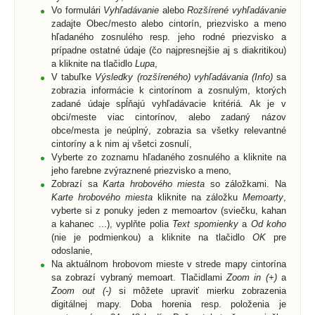
Vo formulári
Vyhľadávanie
alebo
Rozšírené vyhľadávanie
zadajte Obec/mesto alebo cintorín, priezvisko a meno
hľadaného zosnulého resp. jeho rodné priezvisko a
prípadne ostatné údaje (čo najpresnejšie aj s diakritikou)
a kliknite na tlačidlo
Lupa
,
V tabuľke
Výsledky (rozšíreného) vyhľadávania (Info)
sa
zobrazia informácie k cintorínom a zosnulým, ktorých
zadané údaje spĺňajú vyhľadávacie kritériá. Ak je v
obci/meste viac cintorínov, alebo zadaný názov
obce/mesta je neúplný, zobrazia sa všetky relevantné
cintoríny a k nim aj všetci zosnulí,
Vyberte zo zoznamu hľadaného zosnulého a kliknite na
jeho farebne zvýraznené priezvisko a meno,
Zobrazí sa
Karta hrobového miesta
so záložkami. Na
Karte hrobového miesta
kliknite na záložku
Memoarty
,
vyberte si z ponuky jeden z memoartov (sviečku, kahan
a kahanec ...), vyplňte polia
Text spomienky
a
Od koho
(nie je podmienkou) a kliknite na tlačidlo
OK
pre
odoslanie,
Na aktuálnom hrobovom mieste v strede mapy cintorína
sa zobrazí vybraný memoart. Tlačidlami
Zoom in (+)
a
Zoom out (-)
si môžete upraviť mierku zobrazenia
digitálnej mapy. Doba horenia resp. položenia je