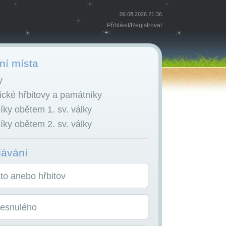
06.08.2026 21:36
Přihlásit
/
Registrovat
í místa
y
cké hřbitovy a památníky
ky obětem 1. sv. války
ky obětem 2. sv. války
dávání
o anebo hřbitov
zesnulého