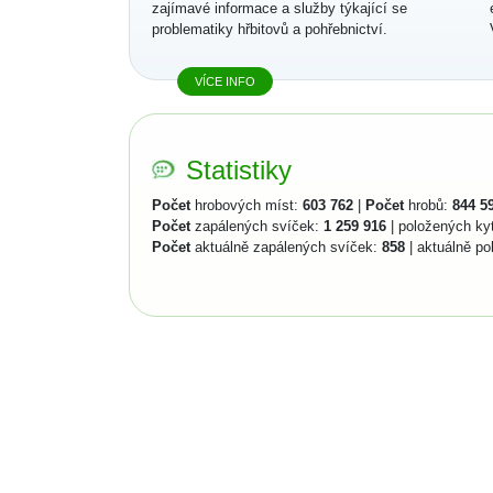
zajímavé informace a služby týkající se
problematiky hřbitovů a pohřebnictví.
VÍCE INFO
Statistiky
Počet
hrobových míst:
603 762
|
Počet
hrobů:
844 5
Počet
zapálených svíček:
1 259 916
| položených ky
Počet
aktuálně zapálených svíček:
858
| aktuálně po