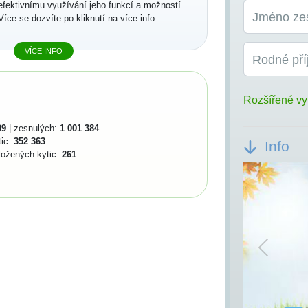
efektivnímu využívání jeho funkcí a možností.
Jméno ze
Více se dozvíte po kliknutí na více info ...
VÍCE INFO
Rodné pří
Rozšířené vy
99
| zesnulých:
1 001 384
tic:
352 363
Info
ložených kytic:
261
Previou