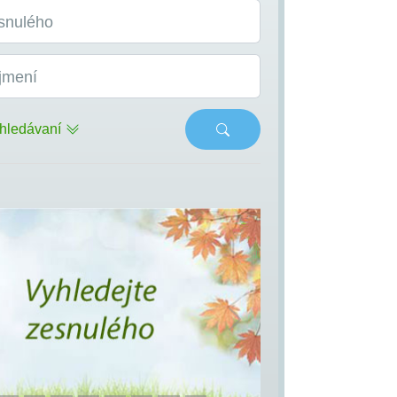
snulého
jmení
hledávaní
s
Next