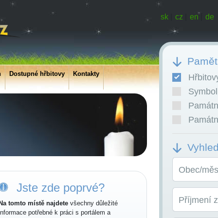
sk
|
cz
|
en
|
de
Pamětn
h
Dostupné hřbitovy
Kontakty
Hřbitov
Symboli
Památní
Památní
Vyhle
Obec/měst
Jste zde poprvé?
Příjmení 
Na tomto místě najdete
všechny důležité
informace potřebné k práci s portálem a