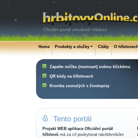
Home
Produkty a služby
Citáty
O hřbitovec
Zapalte svíčku (memoart) svému blízkému
QR kódy na hřbitovech
Kronika zesnulých s životopisy
Tento portál
Projekt WEB aplikace Oficiální portál
hřbitovů
má za cíl poskytovat návštěvníkům