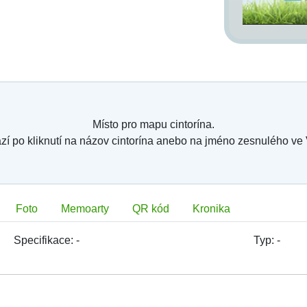
Místo pro mapu cintorína.
zí po kliknutí na názov cintorína anebo na jméno zesnulého ve
Foto
Memoarty
QR kód
Kronika
Specifikace:
-
Typ:
-