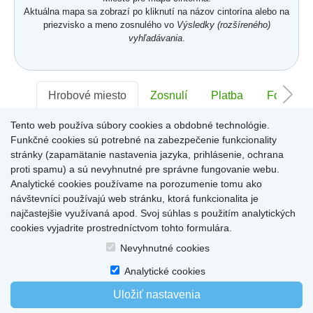
Aktuálna mapa sa zobrazí po kliknutí na názov cintorína alebo na
priezvisko a meno zosnulého vo
Výsledky (rozšíreného)
vyhľadávania
.
Hrobové miesto
Zosnulí
Platba
Foto
Tento web používa súbory cookies a obdobné technológie.
Sektor:
-
Rad:
-
Číslo:
-
Funkčné cookies sú potrebné na zabezpečenie funkcionality
stránky (zapamätanie nastavenia jazyka, prihlásenie, ochrana
proti spamu) a sú nevyhnutné pre správne fungovanie webu.
Miesto pre informácie o hrobovom mieste
Analytické cookies používame na porozumenie tomu ako
návštevníci používajú web stránku, ktorá funkcionalita je
najčastejšie využívaná apod. Svoj súhlas s použitím analytických
cookies vyjadrite prostredníctvom tohto formulára.
Home
|
Produkty a služby
|
Citáty
|
O cintorínoch
|
Dostupné cintoríny
|
Nevyhnutné cookies
Kontakty
|
sk
|
cz
|
en
|
de
Copyright © 2026
Analytické cookies
Uložiť nastavenia