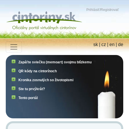
Prihlásiť
/
Registrovať
sk
|
cz
|
en
|
de
Zapáľte sviečku (memoart) svojmu blízkemu
QR kódy na cintorínoch
Kronika zosnulých so životopismi
Ste tu prvýkrát?
Tento portál