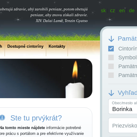
obetujú zdravie, aby zarobili peniaze, potom obetujú
sk
|
cz
|
en
|
de
peniaze, aby znovu získali zdravie.
XIV. Dalai Lama, Tenzin Gyatso
Pamätn
ch
Dostupné cintoríny
Kontakty
Cintorí
Symboli
Pamätní
Pamätní
Vyhľa
Obec/mesto al
Ste tu prvýkrát?
Priezvisk
Na tomto mieste nájdete
informácie potrebné
pre prácu s portálom a pre efektívne využívanie