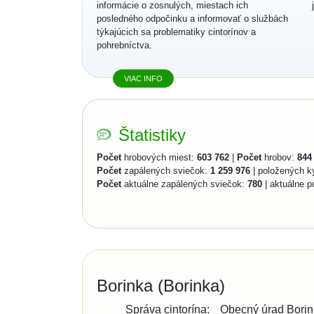
informácie o zosnulých, miestach ich
posledného odpočinku a informovať o službách
týkajúcich sa problematiky cintorínov a
pohrebníctva.
VIAC INFO
Štatistiky
Počet
hrobových miest:
603 762
|
Počet
hrobov:
844
Počet
zapálených sviečok:
1 259 976
| položených k
Počet
aktuálne zapálených sviečok:
780
| aktuálne p
Borinka (Borinka)
Správa cintorína:
Obecný úrad Bori