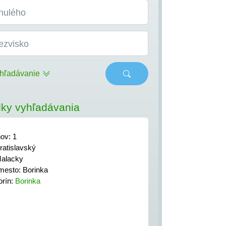
nulého
ezvisko
hľadávanie
ky vyhľadávania
nov: 1
atislavský
Malacky
esto: Borinka
orín:
Borinka