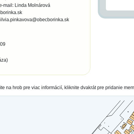
e-mail: Linda Molnárová
orinka.sk
silvia.pinkavova@obecborinka.sk
709
áza)
ite na hrob pre viac informácií, kliknite dvakrát pre pridanie me