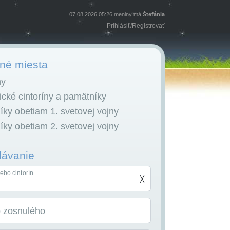
07.08.2026 05:26 meniny má
Štefánia
Prihlásiť
/
Registrovať
é miesta
ny
cké cintoríny a pamätníky
ky obetiam 1. svetovej vojny
ky obetiam 2. svetovej vojny
dávanie
ebo cintorín
╳
o zosnulého