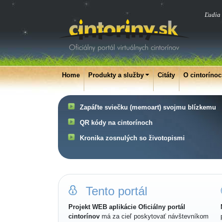
Ľudia 
Home
Produkty a služby
Citáty
O cintoríno
Zapáľte sviečku (memoart) svojmu blízkemu
QR kódy na cintorínoch
Kronika zosnulých so životopismi
Tento portál
Projekt WEB aplikácie Oficiálny portál
cintorínov
má za cieľ poskytovať návštevníkom