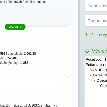
jeho základných funkcií a možností.
Meno zos
Rodné pri
VIAC INFO
Rozšírené vy
Výsled
 599
| zosnulých:
1 001 384
ytíc:
352 406
Počet obcí: 1
oložených kytíc:
282
Počet cintorí
SK VÚC: Br
Okres: 
Obec/m
Cint
nka
Borinka č. 110
90032
Borinka