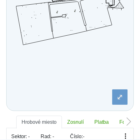
⤢
Hrobové miesto
Zosnulí
Platba
Foto
Sektor:
-
Rad:
-
Číslo:
-