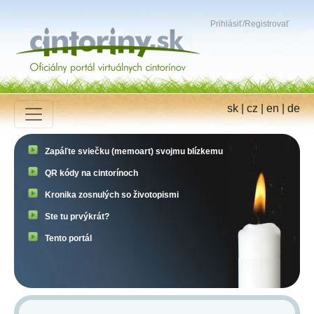
Prihlásiť
/
Registrovať
sk
|
cz
|
en
|
de
Zapáľte sviečku (memoart) svojmu blízkemu
QR kódy na cintorínoch
Kronika zosnulých so životopismi
Ste tu prvýkrát?
Tento portál