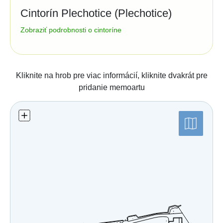
Cintorín Plechotice (Plechotice)
Správa cintorína:
Zobraziť podrobnosti o cintoríne
Obec Plechotice
Hlavná 39/70
07501
Plechotice
tel.:
+421 56 6686260
Kliknite na hrob pre viac informácií, kliknite dvakrát pre
Číslo účtu (IBAN):
pridanie memoartu
5329622/0200
Štatistiky:
Počet hrobov: 590
Počet zosnulých: 926
Posledná aktualizácia:
09.11.2023 (mapa)
07.07.2026 (databáza)