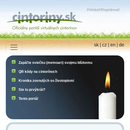
Prihlásiť
/
Registrovať
sk
|
cz
|
en
|
de
Zapáľte sviečku (memoart) svojmu blízkemu
QR kódy na cintorínoch
Kronika zosnulých so životopismi
Ste tu prvýkrát?
Tento portál