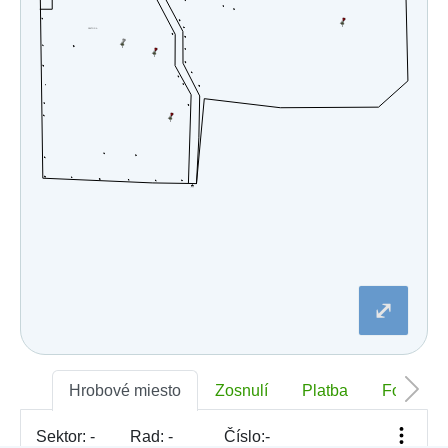
⤢
Hrobové miesto
Zosnulí
Platba
Foto
Sektor:
-
Rad:
-
Číslo:
-