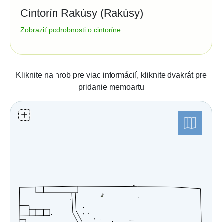
Cintorín Rakúsy (Rakúsy)
Správa cintorína:
Zobraziť podrobnosti o cintoríne
Obec Rakúsy
Rakúsy 35
05976
Kežmarok
e-mail: obec.rakusy@mail.t-com.sk
Číslo účtu (IBAN):
Kliknite na hrob pre viac informácií, kliknite dvakrát pre
Štatistiky:
pridanie memoartu
Počet hrobov: 516
Počet zosnulých: 728
Posledná aktualizácia:
23.01.2024 (mapa)
17.07.2026 (databáza)